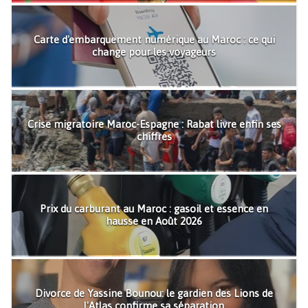
Carte d'embarquement numérique au Maroc : ce qui
change pour les voyageurs
Crise migratoire Maroc-Espagne : Rabat livre enfin ses
chiffres
Prix du carburant au Maroc : gasoil et essence en
hausse en Août 2026
Divorce de Yassine Bounou: le gardien des Lions de
l'Atlas confirme sa séparation