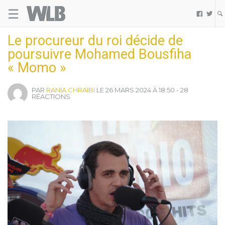
☰
Welovebuzz


Le procureur du roi décide de
poursuivre Mohamed Bousfiha
« Momo »
PAR
RANIA CHRAIBI
LE 26 MARS 2024 À 18:50 - 28
RÉACTIONS