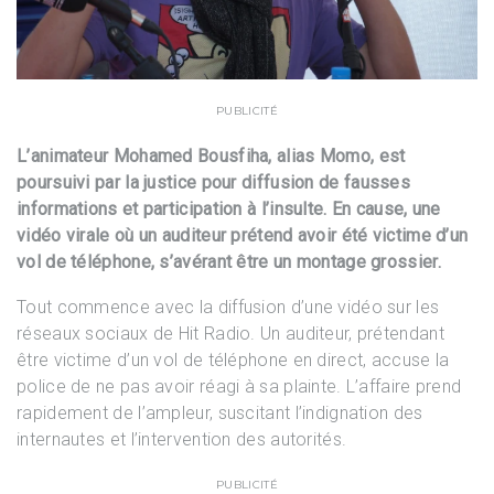
PUBLICITÉ
L’animateur Mohamed Bousfiha, alias Momo, est
poursuivi par la justice pour diffusion de fausses
informations et participation à l’insulte. En cause, une
vidéo virale où un auditeur prétend avoir été victime d’un
vol de téléphone, s’avérant être un montage grossier.
Tout commence avec la diffusion d’une vidéo sur les
réseaux sociaux de Hit Radio. Un auditeur, prétendant
être victime d’un vol de téléphone en direct, accuse la
police de ne pas avoir réagi à sa plainte. L’affaire prend
rapidement de l’ampleur, suscitant l’indignation des
internautes et l’intervention des autorités.
PUBLICITÉ