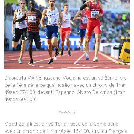
D’après la MAP, Elhassane Moujahid est arrivé 2ème lors
de la 1ère série de qualification avec un chrono de 1min
49sec 27/100, devant l’Espagnol Álvaro De Arriba (1min
49sec 30/100).
PUBLICITÉ
Moad Zahafi est arrivé 1er à l’issue de la 3ème série
avec un chrono de 1min 46sec 15/100, suivi du Français