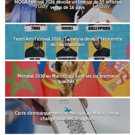
MOGA Festival 2026 dévoile un line-up de 55 artistes
venus de 16 pays
Team'Arti Festival 2026 : Tamesna devient l'épicentre
du rap marocain
Mondial 2030 au Maroc : qui sont les six premiers
qualifiés ?
Carte d'embarquement numérique au Maroc : ce qui
change pour les voyageurs