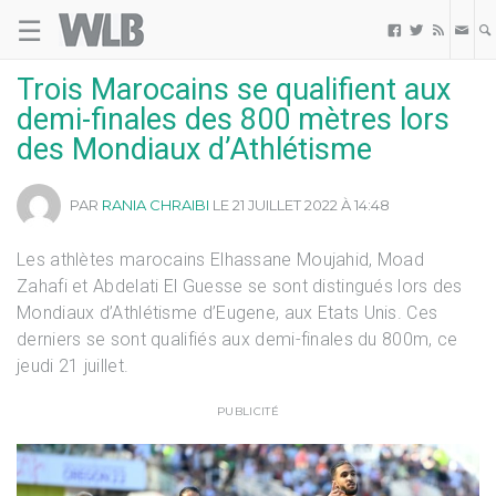
☰
Welovebuzz



Trois Marocains se qualifient aux
demi-finales des 800 mètres lors
des Mondiaux d’Athlétisme
PAR
RANIA CHRAIBI
LE 21 JUILLET 2022 À 14:48
Les athlètes marocains Elhassane Moujahid, Moad
Zahafi et Abdelati El Guesse se sont distingués lors des
Mondiaux d’Athlétisme d’Eugene, aux Etats Unis. Ces
derniers se sont qualifiés aux demi-finales du 800m, ce
jeudi 21 juillet.
PUBLICITÉ