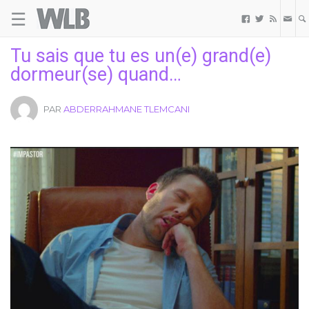
☰
Welovebuzz



Tu sais que tu es un(e) grand(e)
dormeur(se) quand…
PAR
ABDERRAHMANE TLEMCANI