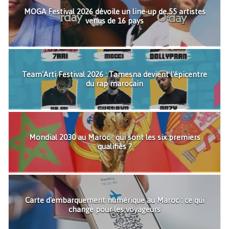
MOGA Festival 2026 dévoile un line-up de 55 artistes
venus de 16 pays
Team'Arti Festival 2026 : Tamesna devient l'épicentre
du rap marocain
Mondial 2030 au Maroc : qui sont les six premiers
qualifiés ?
Carte d'embarquement numérique au Maroc : ce qui
change pour les voyageurs