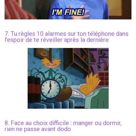
7. Tu règles 10 alarmes sur ton téléphone dans
l’espoir de te réveiller après la dernière
8. Face au choix difficile : manger ou dormir,
rien ne passe avant dodo