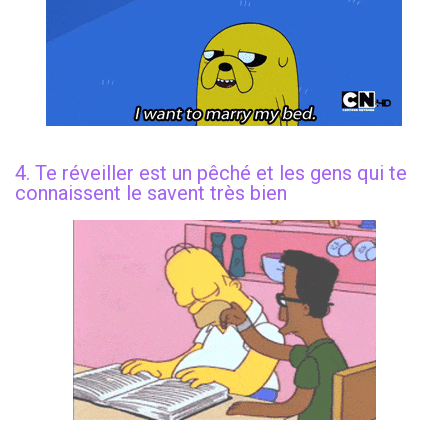
4. Te réveiller est un pêché et les gens qui te
connaissent le savent très bien