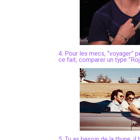
4. Pour les mecs, ‘’voyager’’ p
ce fait, comparer un type ‘’Rojo
5. Tu as besoin de la thune, il