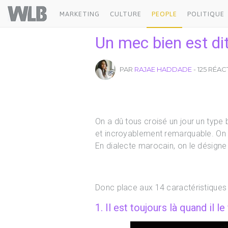
Welovebuzz
MARKETING
CULTURE
PEOPLE
POLITIQUE
Un mec bien est dit
PAR
RAJAE HADDADE
- 125 RÉA
On a dû tous croisé un jour un type b
et incroyablement remarquable. On 
En dialecte marocain, on le désigne 
Donc place aux 14 caractéristiques q
1. Il est toujours là quand il le