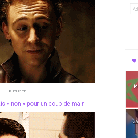
Mo
PUBLICITÉ
mais « non » pour un coup de main
Ca