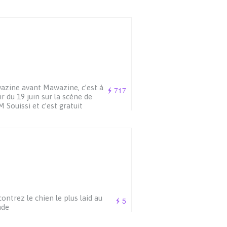
zine avant Mawazine, c’est à
717
ir du 19 juin sur la scène de
M Souissi et c’est gratuit
ontrez le chien le plus laid au
5
de