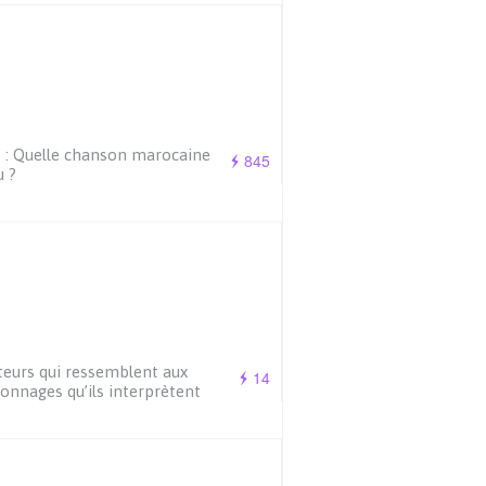
 : Quelle chanson marocaine
845
u ?
teurs qui ressemblent aux
14
onnages qu’ils interprètent