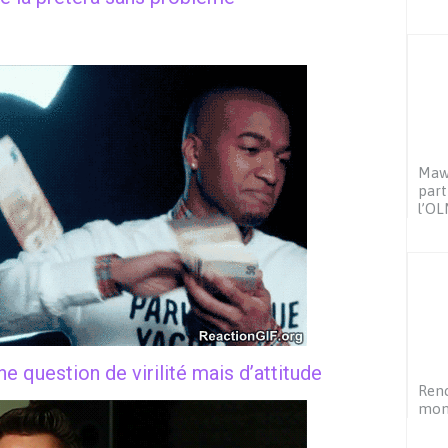
Mawa
part
l’OL
ne question de virilité mais d’attitude
Renc
mon