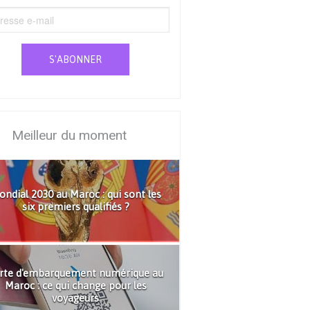
S'ABONNER
Meilleur du moment
ndial 2030 au Maroc : qui sont les
six premiers qualifiés ?
rte d'embarquement numérique au
Maroc : ce qui change pour les
voyageurs