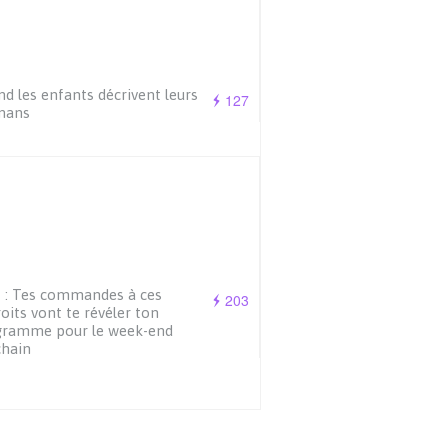
d les enfants décrivent leurs
127
ans
 : Tes commandes à ces
203
oits vont te révéler ton
gramme pour le week-end
chain