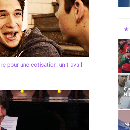
La
ire pour une cotisation, un travail
Cla
le 
MO