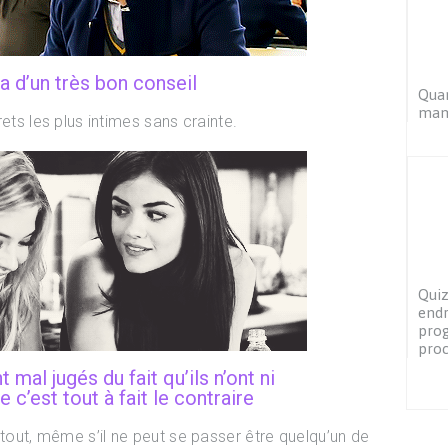
ra d’un très bon conseil
Quan
mam
crets les plus intimes sans crainte.
Quiz
endr
pro
pro
mal jugés du fait qu’ils n’ont ni
e c’est tout à fait le contraire
 tout, même s’il ne peut se passer être quelqu’un de