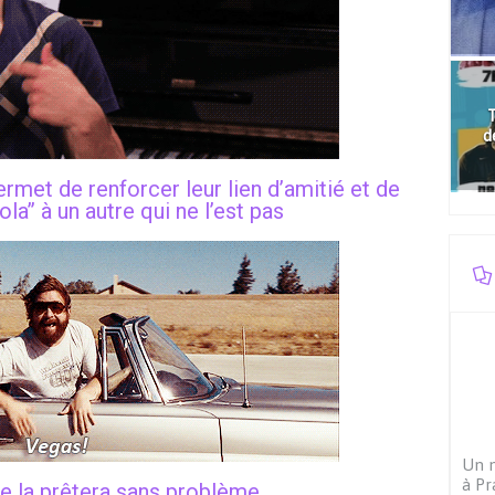
T
d
ermet de renforcer leur lien d’amitié et de
la’’ à un autre qui ne l’est pas
Un m
à Pr
 te la prêtera sans problème