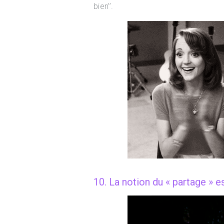
bien’’.
10. La notion du « partage » es