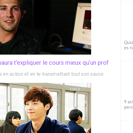
Quiz
es-t
saura t’expliquer le cours mieux qu’un prof
en action et en te transmettant tout son savoir.
9 ac
pers