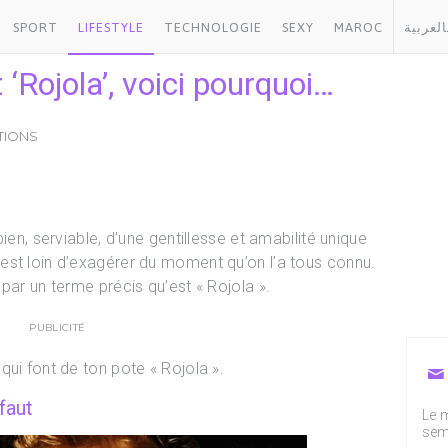
SPORT
LIFESTYLE
TECHNOLOGIE
SEXY
MAROC
العربية
 ‘Rojola’, voici pourquoi…
CTIONS
ien, serviable, d’une gentillesse et amabilité unique
est loin d’exagérer du moment qu’on l’a tous connu.
par un terme précis qu’est « Rojola ».
PUBLICITÉ
ui font de ton pote « Rojola ».
 faut
Le m
sem