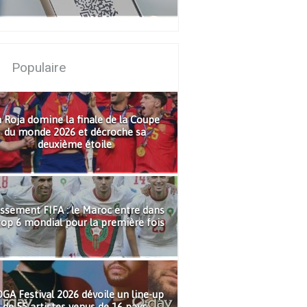
Populaire
 Roja domine la finale de la Coupe
du monde 2026 et décroche sa
deuxième étoile
ssement FIFA : le Maroc entre dans
top 6 mondial pour la première fois
GA Festival 2026 dévoile un line-up
de 55 artistes venus de 16 pays