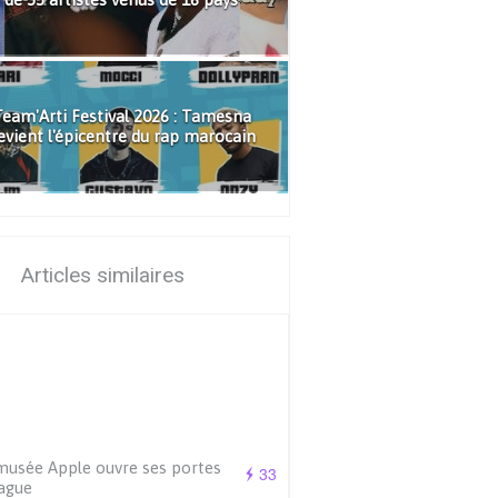
eam'Arti Festival 2026 : Tamesna
evient l'épicentre du rap marocain
Articles similaires
usée Apple ouvre ses portes
33
ague