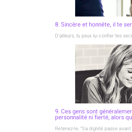
8. Sincère et honnête, il te se
D’ailleurs, tu peux lui confier tes se
9. Ces gens sont généralement 
personnalité ni fierté, alors qu
Retenez-le, ‘’Sa dignité passe avant