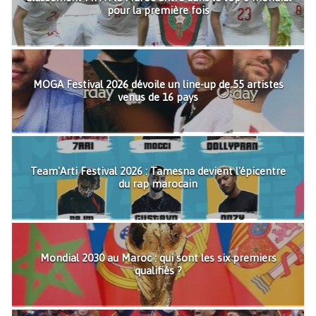
pour la première fois
MOGA Festival 2026 dévoile un line-up de 55 artistes
venus de 16 pays
Team'Arti Festival 2026 : Tamesna devient l'épicentre
du rap marocain
Mondial 2030 au Maroc : qui sont les six premiers
qualifiés ?