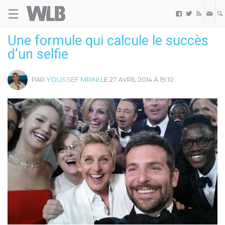
☰
Welovebuzz



Une formule qui calcule le succès
d’un selfie
PAR
YOUSSEF MRINI
LE 27 AVRIL 2014 À 19:10