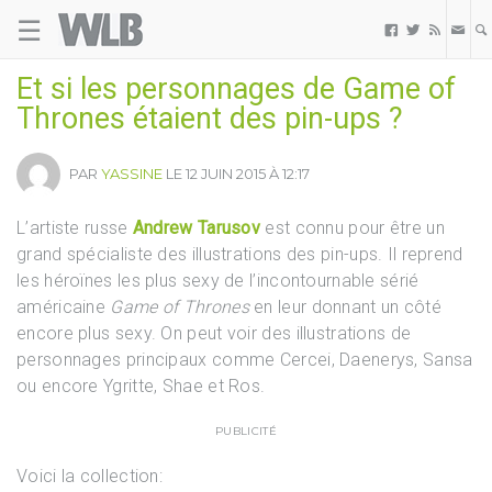
☰
Welovebuzz



Et si les personnages de Game of
Thrones étaient des pin-ups ?
PAR
YASSINE
LE 12 JUIN 2015 À 12:17
L’artiste russe
Andrew Tarusov
est connu pour être un
grand spécialiste des illustrations des pin-ups. Il reprend
les héroïnes les plus sexy de l’incontournable sérié
américaine
Game of Thrones
en leur donnant un côté
encore plus sexy. On peut voir des illustrations de
personnages principaux comme Cercei, Daenerys, Sansa
ou encore Ygritte, Shae et Ros.
PUBLICITÉ
Voici la collection: