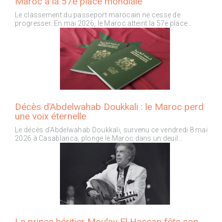
Maroc à la 57e place mondiale
Le classement du passeport marocain ne cesse de
progresser. En mai 2026, le Maroc atteint la 57e place…
Décès d’Abdelwahab Doukkali : le Maroc perd
une voix éternelle
Le décès d’Abdelwahab Doukkali, survenu ce vendredi 8 mai
2026 à Casablanca, plonge le Maroc dans un deuil…
Le prince héritier Moulay El Hassan fête son