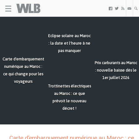
☰
Welovebuzz



Eclipse solaire au Maroc
: la date et l'heure à ne
pas manquer
Carte d'embarquement
Prix carburants au Maroc
numérique au Maroc :
: nouvelle baisse dès le
ce qui change pour les
1er juillet 2026
voyageurs
Trottinettes électriques
au Maroc : ce que
prévoit le nouveau
décret !
Carte d’embarquement numérique au Maroc : ce