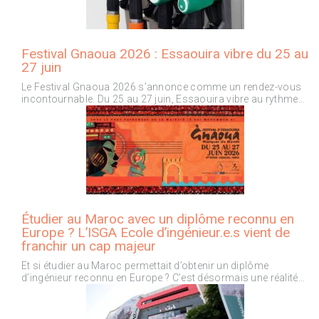
Festival Gnaoua 2026 : Essaouira vibre du 25 au
27 juin
Le Festival Gnaoua 2026 s’annonce comme un rendez-vous
incontournable. Du 25 au 27 juin, Essaouira vibre au rythme…
Étudier au Maroc avec un diplôme reconnu en
Europe ? L’ISGA Ecole d’ingénieur.e.s vient de
franchir un cap majeur
Et si étudier au Maroc permettait d’obtenir un diplôme
d’ingénieur reconnu en Europe ? C’est désormais une réalité…