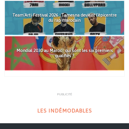
Team'Arti Festival 2026 : Tamesna devient l'épicentre
du rap marocain
Mondial 2030 au Maroc : qui sont les six premiers
qualifiés ?
PUBLICITÉ
LES INDÉMODABLES