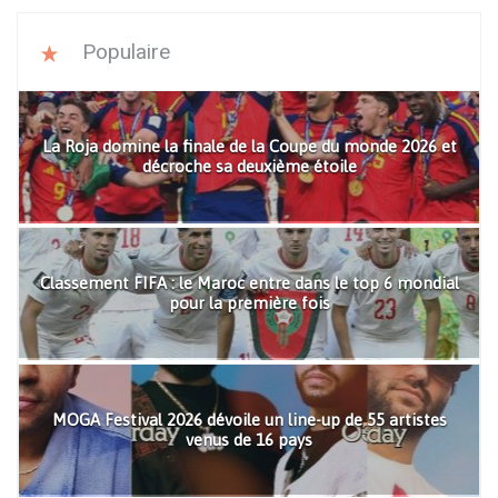
Populaire
La Roja domine la finale de la Coupe du monde 2026 et
décroche sa deuxième étoile
Classement FIFA : le Maroc entre dans le top 6 mondial
pour la première fois
MOGA Festival 2026 dévoile un line-up de 55 artistes
venus de 16 pays