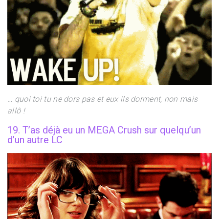
… quoi toi tu ne dors pas et eux ils dorment, non mais
allô !
19. T’as déjà eu un MEGA Crush sur quelqu’un
d’un autre LC