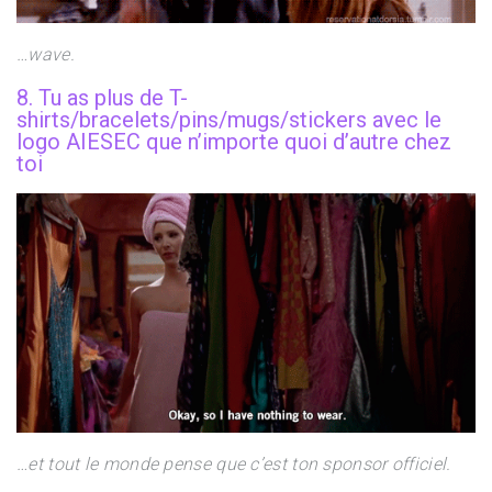
…wave.
8. Tu as plus de T-
shirts/bracelets/pins/mugs/stickers avec le
logo AIESEC que n’importe quoi d’autre chez
toi
…et tout le monde pense que c’est ton sponsor officiel.