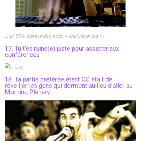
… et 50% d’entre eux sont: « well received ! ».
17. Tu t’es ruiné(e) juste pour assister aux
conférences
18. Ta partie préférée étant OC était de
réveiller les gens qui dorment au lieu d’aller au
Morning Plenary