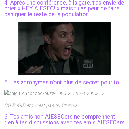
4. Après une conférence, à la gare, t’as envie de
crier « HEY AIESEC! » mais tu as peur de faire
paniquer le reste de la population
5. Les acronymes n’ont plus de secret pour toi
OGIP, IGIP, etc. c’est pas du Chinois.
6. Tes amis non AIESECers ne comprennent
rien à tes discussions avec tes amis AIESECers