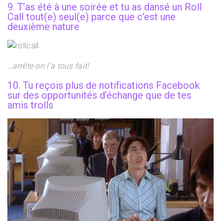
9. T’as été à une soirée et tu as dansé un Roll
Call tout(e) seul(e) parce que c’est une
deuxième nature
…arrête on l’a tous fait!
10. Tu reçois plus de notifications Facebook
sur des opportunités d’échange que de tes
amis trolls