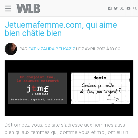
☰
Welovebuzz



Jetuemafemme.com, qui aime
bien châtie bien
PAR
FATIMZAHRA BELKAZIZ
LE 7 AVRIL 2012 À 18:00
Détrompez-vous, ce site s’adresse aux hommes aussi
bien qu’aux femmes qui, comme vous et moi, ont eu un