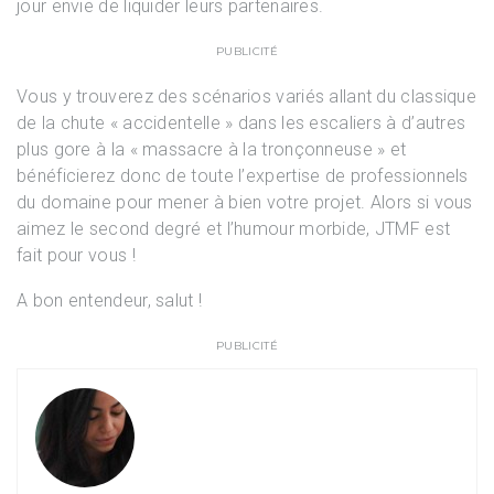
jour envie de liquider leurs partenaires.
PUBLICITÉ
Vous y trouverez des scénarios variés allant du classique
de la chute « accidentelle » dans les escaliers à d’autres
plus gore à la « massacre à la tronçonneuse » et
bénéficierez donc de toute l’expertise de professionnels
du domaine pour mener à bien votre projet. Alors si vous
aimez le second degré et l’humour morbide, JTMF est
fait pour vous !
A bon entendeur, salut !
PUBLICITÉ