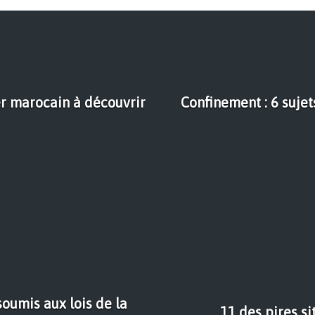
ler marocain à découvrir
Confinement : 6 suje
soumis aux lois de la
11 des pires si