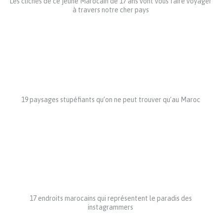
Les clichés de ce jeune Marocain de 17 ans vont vous faire voyager
à travers notre cher pays
19 paysages stupéfiants qu’on ne peut trouver qu’au Maroc
17 endroits marocains qui représentent le paradis des
instagrammers