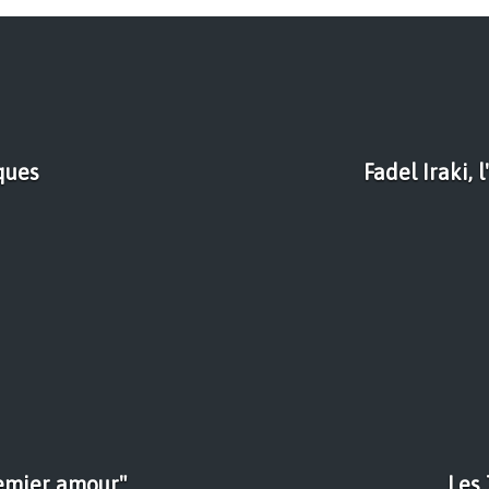
ques
Fadel Iraki,
remier amour"
Les 