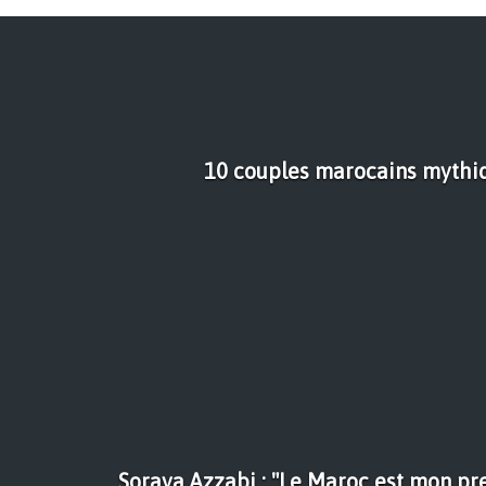
10 couples marocains mythi
Soraya Azzabi : "Le Maroc est mon p