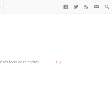



ب
34
8 sex faces de célébrités