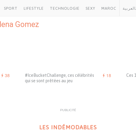
SPORT
LIFESTYLE
TECHNOLOGIE
SEXY
MAROC
العربية
lena Gomez
38
18
#IceBucketChallenge, ces célébrités
Ces 1
qui se sont prêtées au jeu
PUBLICITÉ
LES INDÉMODABLES