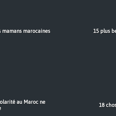
 les mamans marocaines
15 plus b
colarité au Maroc ne
18 chos
e