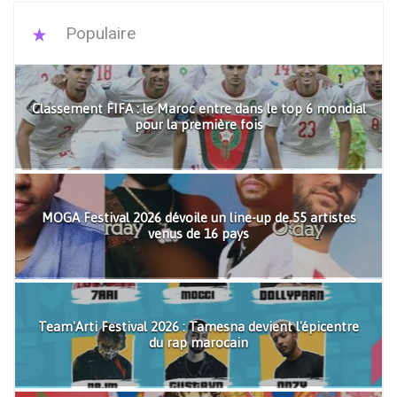
Populaire
Classement FIFA : le Maroc entre dans le top 6 mondial
pour la première fois
MOGA Festival 2026 dévoile un line-up de 55 artistes
venus de 16 pays
Team'Arti Festival 2026 : Tamesna devient l'épicentre
du rap marocain