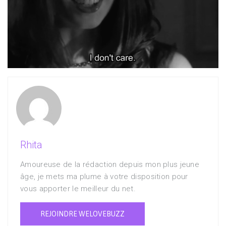
Rhita
Amoureuse de la rédaction depuis mon plus jeune
âge, je mets ma plume à votre disposition pour
vous apporter le meilleur du net.
REJOINDRE WELOVEBUZZ