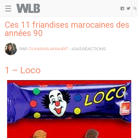
☰
Welovebuzz


Ces 11 friandises marocaines des
années 90
PAR
OUMAÏMA AMAHRIT
- 4045 RÉACTIONS
1 – Loco