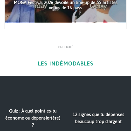
MOGA Festival 2026 dévoile un line-up de 55 artistes
venus de 16 pays
PUBLICITÉ
LES INDÉMODABLES
Quiz : À quel point es-tu
12 signes que tu dépenses
économe ou dépensier(ère)
beaucoup trop d’argent
?