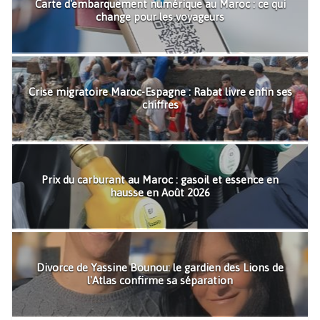
Carte d'embarquement numérique au Maroc : ce qui
change pour les voyageurs
Crise migratoire Maroc-Espagne : Rabat livre enfin ses
chiffres
Prix du carburant au Maroc : gasoil et essence en
hausse en Août 2026
Divorce de Yassine Bounou: le gardien des Lions de
l'Atlas confirme sa séparation