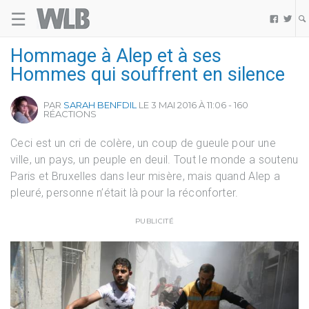
☰
Welovebuzz


Hommage à Alep et à ses
Hommes qui souffrent en silence
PAR
SARAH BENFDIL
LE 3 MAI 2016 À 11:06 - 160
RÉACTIONS
Ceci est un cri de colère, un coup de gueule pour une
ville, un pays, un peuple en deuil. Tout le monde a soutenu
Paris et Bruxelles dans leur misère, mais quand Alep a
pleuré, personne n’était là pour la réconforter.
PUBLICITÉ