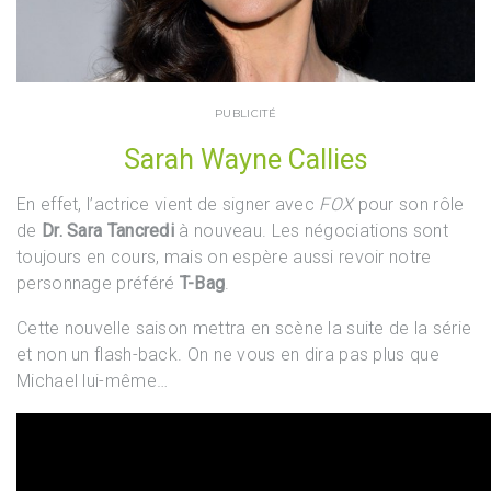
PUBLICITÉ
Sarah Wayne Callies
En effet, l’actrice vient de signer avec
FOX
pour son rôle
de
Dr. Sara Tancredi
à nouveau. Les négociations sont
toujours en cours, mais on espère aussi revoir notre
personnage préféré
T-Bag
.
Cette nouvelle saison mettra en scène la suite de la série
et non un flash-back. On ne vous en dira pas plus que
Michael lui-même…