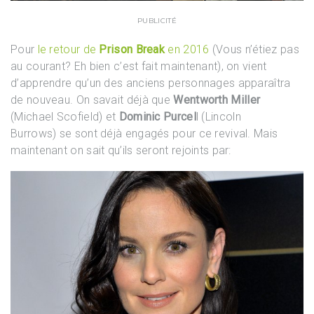
PUBLICITÉ
Pour
le retour de
Prison Break
en 2016
(Vous n’étiez pas
au courant? Eh bien c’est fait maintenant), on vient
d’apprendre qu’un des anciens personnages apparaîtra
de nouveau. On savait déjà que
Wentworth Miller
(Michael Scofield) et
Dominic Purcel
l (Lincoln
Burrows) se sont déjà engagés pour ce revival. Mais
maintenant on sait qu’ils seront rejoints par: