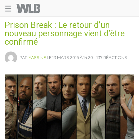
☰
Welovebuzz
Prison Break : Le retour d’un
nouveau personnage vient d’être
confirmé
PAR
YASSINE
LE 13 MARS 2016 À 14:20 - 137 RÉACTIONS