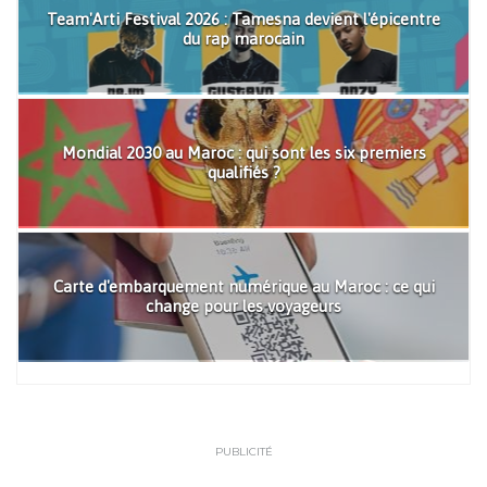
Team'Arti Festival 2026 : Tamesna devient l'épicentre
du rap marocain
Mondial 2030 au Maroc : qui sont les six premiers
qualifiés ?
Carte d'embarquement numérique au Maroc : ce qui
change pour les voyageurs
PUBLICITÉ