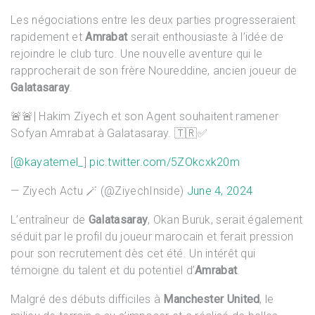
Les négociations entre les deux parties progresseraient
rapidement et
Amrabat
serait enthousiaste à l’idée de
rejoindre le club turc. Une nouvelle aventure qui le
rapprocherait de son frère Noureddine, ancien joueur de
Galatasaray
.
🚨🚨| Hakim Ziyech et son Agent souhaitent ramener
Sofyan Amrabat à Galatasaray. 🇹🇷✅
[
@kayatemel_
]
pic.twitter.com/5ZOkcxk20m
— Ziyech Actu 🪄 (@ZiyechInside)
June 4, 2024
L’entraîneur de
Galatasaray
, Okan Buruk, serait également
séduit par le profil du joueur marocain et ferait pression
pour son recrutement dès cet été. Un intérêt qui
témoigne du talent et du potentiel d’
Amrabat
.
Malgré des débuts difficiles à
Manchester United
, le