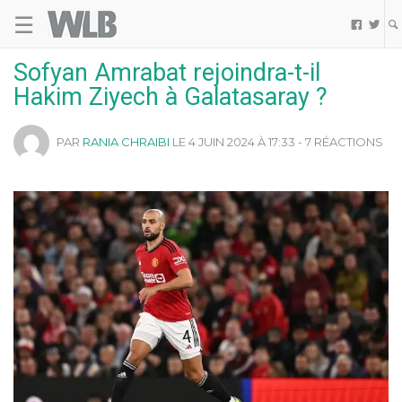
☰
Welovebuzz


Sofyan Amrabat rejoindra-t-il
Hakim Ziyech à Galatasaray ?
PAR
RANIA CHRAIBI
LE 4 JUIN 2024 À 17:33 - 7 RÉACTIONS