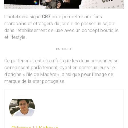
L’hôtel sera signé
CR7
pour permettre aux fans
marocains et étrangers du joueur de passer un séjour
dans l’établissement de luxe avec un concept boutique
et lifestyle.
PUBLICITÉ
Ce partenariat est dû au fait que les deux personnes se
connaissent parfaitement, ayant en commun leur ville
d’origine « l’île de Madère », ainsi que pour l’image de
marque de la star portugaise.