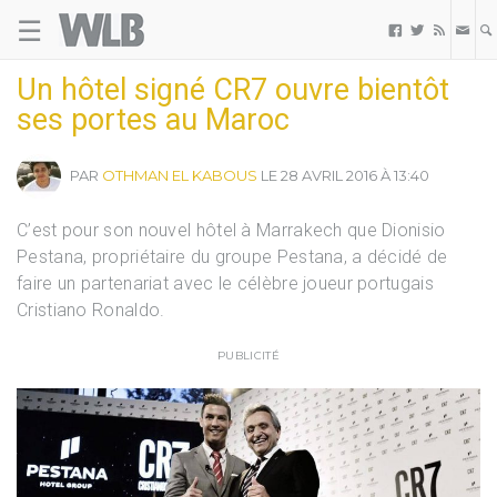
☰
Welovebuzz



Un hôtel signé CR7 ouvre bientôt
ses portes au Maroc
PAR
OTHMAN EL KABOUS
LE 28 AVRIL 2016 À 13:40
C’est pour son nouvel hôtel à Marrakech que Dionisio
Pestana, propriétaire du groupe Pestana, a décidé de
faire un partenariat avec le célèbre joueur portugais
Cristiano Ronaldo.
PUBLICITÉ