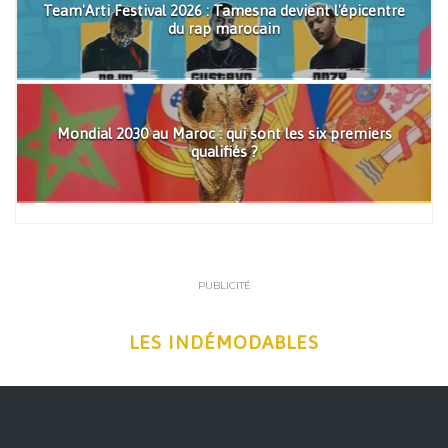
Team'Arti Festival 2026 : Tamesna devient l'épicentre
du rap marocain
Mondial 2030 au Maroc : qui sont les six premiers
qualifiés ?
PUBLICITÉ
LES INDÉMODABLES