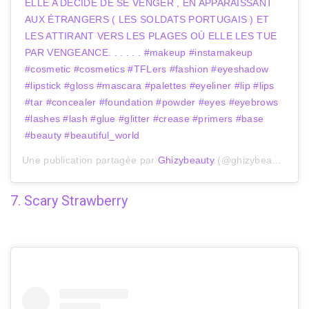
ELLE A DÉCIDÉ DE SE VENGER , EN APPARAISSANT
AUX ÉTRANGERS ( LES SOLDATS PORTUGAIS ) ET
LES ATTIRANT VERS LES PLAGES OÙ ELLE LES TUE
PAR VENGEANCE. . . . . . #makeup #instamakeup
#cosmetic #cosmetics #TFLers #fashion #eyeshadow
#lipstick #gloss #mascara #palettes #eyeliner #lip #lips
#tar #concealer #foundation #powder #eyes #eyebrows
#lashes #lash #glue #glitter #crease #primers #base
#beauty #beautiful_world
Une publication partagée par
Ghizybeauty
(@ghizybeauty) le
7
7. Scary Strawberry