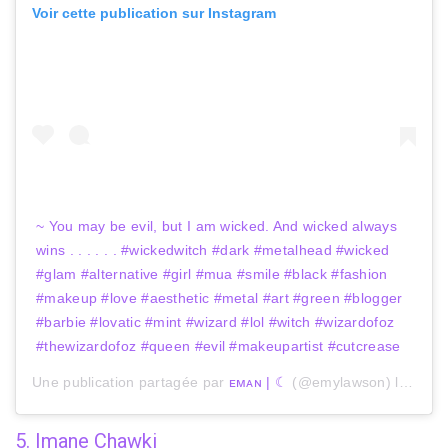
Voir cette publication sur Instagram
~ You may be evil, but I am wicked. And wicked always
wins . . . . . . #wickedwitch #dark #metalhead #wicked
#glam #alternative #girl #mua #smile #black #fashion
#makeup #love #aesthetic #metal #art #green #blogger
#barbie #lovatic #mint #wizard #lol #witch #wizardofoz
#thewizardofoz #queen #evil #makeupartist #cutcrease
Une publication partagée par
ᴇᴍᴀɴ | ☾
(@emylawson) le
9 Mar
5. Imane Chawki