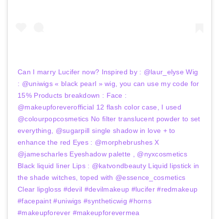
Can I marry Lucifer now? Inspired by : @laur_elyse Wig
: @uniwigs « black pearl » wig, you can use my code for
15% Products breakdown : Face :
@makeupforeverofficial 12 flash color case, I used
@colourpopcosmetics No filter translucent powder to set
everything, @sugarpill single shadow in love + to
enhance the red Eyes : @morphebrushes X
@jamescharles Eyeshadow palette , @nyxcosmetics
Black liquid liner Lips : @katvondbeauty Liquid lipstick in
the shade witches, toped with @essence_cosmetics
Clear lipgloss #devil #devilmakeup #lucifer #redmakeup
#facepaint #uniwigs #syntheticwig #horns
#makeupforever #makeupforevermea