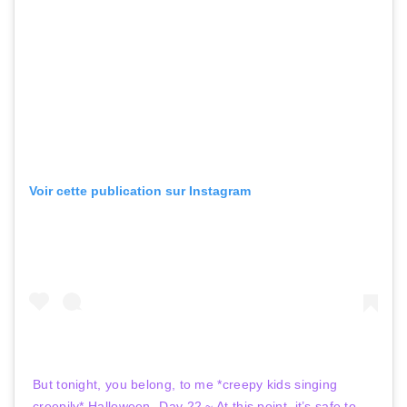
Voir cette publication sur Instagram
But tonight, you belong, to me *creepy kids singing
creepily* Halloween -Day 22 ~ At this point, it’s safe to