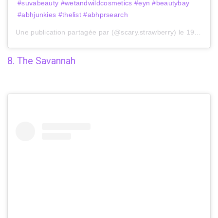
#suvabeauty #wetandwildcosmetics #eyn #beautybay
#abhjunkies #thelist #abhprsearch
Une publication partagée par (@scary.strawberry) le
19 Oct. 2019 à 12 :49 PDT
8. The Savannah