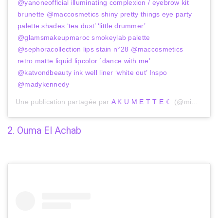
@yanoneofficial illuminating complexion / eyebrow kit
brunette @maccosmetics shiny pretty things eye party
palette shades ‘tea dust’ ‘little drummer’
@glamsmakeupmaroc smokeylab palette
@sephoracollection lips stain n°28 @maccosmetics
retro matte liquid lipcolor ´dance with me’
@katvondbeauty ink well liner ‘white out’ Inspo
@madykennedy
Une publication partagée par
A K U M E T T E ☾
(@mimiakumette) le
2. Ouma El Achab