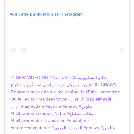
Voir cette publication sur Instagram
⚠️ NEW VIDEO ON YOUTUBE 😱 طلبو التسلييييييم
👳🏼‍♀️هلوين تتوريال حولت راسي لمسكون بالمكياج ‘GNAWA’
Regarder ma vidéo sur ma chaîne YouTube: iameddine
Ou le lien sur ma description ⤴️ . 📸 @imad.elmaadi . . . .
. . . . #iameddine #eddine #maroc #هلوين
#halloweenmakeup #l7adra #ميكاب #مكياج
#halloweentutorial #maroco #youtubeur
#moroccanyoutuber #المغرب_العربي #gnawa #هالوين