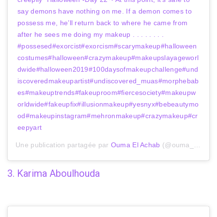
say demons have nothing on me. If a demon comes to
possess me, he’ll return back to where he came from
after he sees me doing my makeup . . . . . . . .
#possesed#exorcist#exorcism#scarymakeup#halloween
costumes#halloween#crazymakeup#makeupslayageworl
dwide#halloween2019#100daysofmakeupchallenge#und
iscoveredmakeupartist#undiscovered_muas#morphebab
es#makeuptrends#fakeuproom#fiercesociety#makeupw
orldwide#fakeupfix#illusionmakeup#yesnyx#bebeautymo
od#makeupinstagram#mehronmakeup#crazymakeup#cr
eepyart
Une publication partagée par
Ouma El Achab
(@ouma_elachab) le
3. Karima Aboulhouda