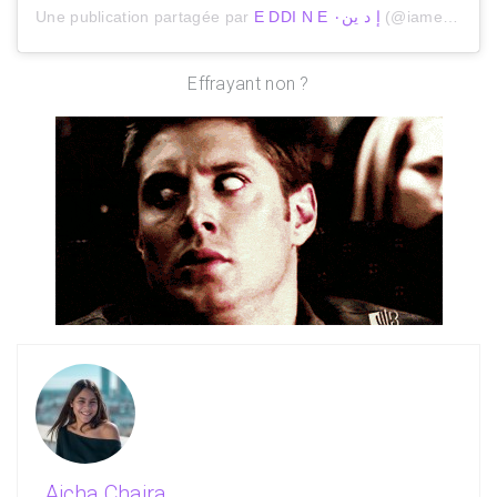
Une publication partagée par
E DDI N E إ د ين٠
(@iameddine) le
Effrayant non ?
Aicha Chaira