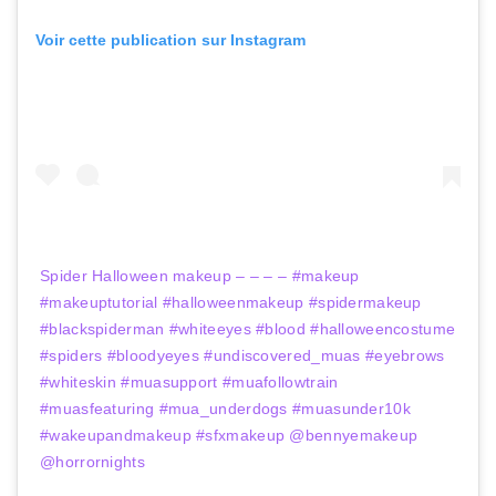
Voir cette publication sur Instagram
Spider Halloween makeup – – – – #makeup
#makeuptutorial #halloweenmakeup #spidermakeup
#blackspiderman #whiteeyes #blood #halloweencostume
#spiders #bloodyeyes #undiscovered_muas #eyebrows
#whiteskin #muasupport #muafollowtrain
#muasfeaturing #mua_underdogs #muasunder10k
#wakeupandmakeup #sfxmakeup @bennyemakeup
@horrornights