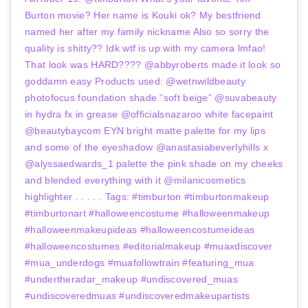
Burton movie? Her name is Kouki ok? My bestfriend
named her after my family nickname Also so sorry the
quality is shitty?? Idk wtf is up with my camera lmfao!
That look was HARD???? @abbyroberts made it look so
goddamn easy Products used: @wetnwildbeauty
photofocus foundation shade “soft beige” @suvabeauty
in hydra fx in grease @officialsnazaroo white facepaint
@beautybaycom EYN bright matte palette for my lips
and some of the eyeshadow @anastasiabeverlyhills x
@alyssaedwards_1 palette the pink shade on my cheeks
and blended everything with it @milanicosmetics
highlighter . . . . . Tags: #timburton #timburtonmakeup
#timburtonart #halloweencostume #halloweenmakeup
#halloweenmakeupideas #halloweencostumeideas
#halloweencostumes #editorialmakeup #muaxdiscover
#mua_underdogs #muafollowtrain #featuring_mua
#undertheradar_makeup #undiscovered_muas
#undiscoveredmuas #undiscoveredmakeupartists