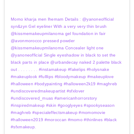
Momo kharja men lhemam Details : @yanoneofficial
syn&zyn Gel eyeliner With a very very thin brush
@kissmemakeupmilanoma gel foundation in fair
@avonmorocco pressed powder
@kissmemakeupmilanoma Concealer light one
@yanoneofficial Single eyeshadow in black to set the
black parts in place @urbandecay naked 2 palette black
out . . . . . . . . #instamakeup #fakelips #holysnake
#makeuplook #fulllips #bloodymakeup #makeuplove
#halloween #bodypainting #halloween2k19 #maghreb
#undiscoveredmakeupartist #sfxlover
#undiscovered_muas #americanhorrorstory
#inspiredmakeup #skin #googlyeyes #spookyseason
#maghreb #specialeffectsmakeup #momomovie
#halloween2019 #moroccan #momo #thinlines #black
#sfxmakeup.