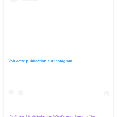
Voir cette publication sur Instagram
AkiTober 19: @timburton What’s your favorite Tim