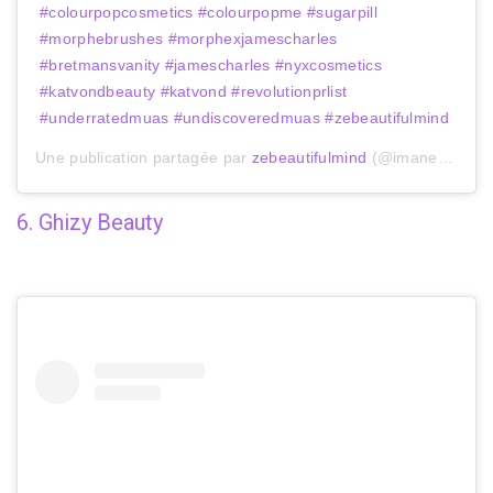
#colourpopcosmetics #colourpopme #sugarpill
#morphebrushes #morphexjamescharles
#bretmansvanity #jamescharles #nyxcosmetics
#katvondbeauty #katvond #revolutionprlist
#underratedmuas #undiscoveredmuas #zebeautifulmind
Une publication partagée par
zebeautifulmind
(@imanechawkii) le
6. Ghizy Beauty