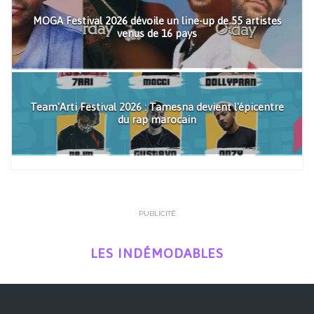
MOGA Festival 2026 dévoile un line-up de 55 artistes
venus de 16 pays
Team'Arti Festival 2026 : Tamesna devient l'épicentre
du rap marocain
PUBLICITÉ
LES INDÉMODABLES