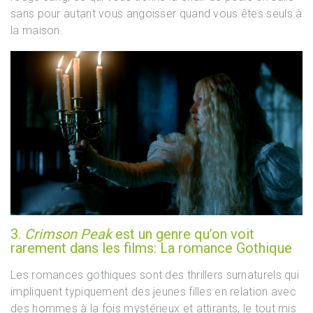
sans pour autant vous angoisser quand vous êtes seuls à
la maison.
3.
Crimson Peak
est un genre qu’on voit
rarement dans les films: La romance Gothique
Les romances gothiques sont des thrillers surnaturels qui
impliquent typiquement des jeunes filles en relation avec
des hommes à la fois mystérieux et attirants, le tout mis