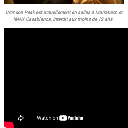
Crimson Peak est actuellement en salles à Marrakech et
IMAX Casablanca, interdit aux moins de 12 ans.