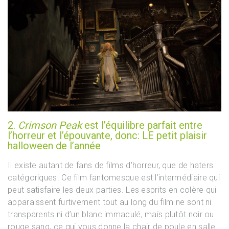
2.
Crimson Peak
est l’équilibre parfait entre
l’horreur et l’épouvante, donc: LE petit plaisir
halloween de l’année
Il existe autant de fans de films d’horreur, que de haters
catégoriques. Ce film fantomesque est l’intermédiaire qui
peut satisfaire les deux parties. Les esprits en colère qui
apparaissent furtivement tout au long du film ne sont ni
transparents ni d’un blanc immaculé, mais plutôt noir ou
rouge sang, ce qui vous donne la chair de poule en salle