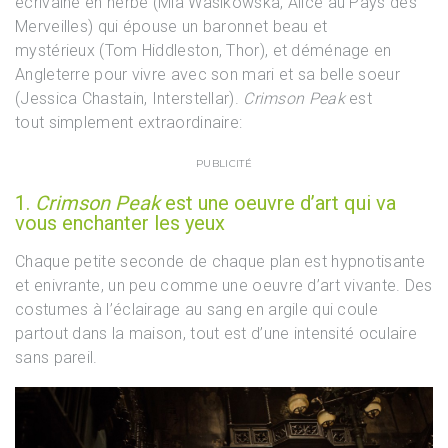
écrivaine en herbe (Mia Wasikowska, Alice au Pays des
Merveilles) qui épouse un baronnet beau et
mystérieux (Tom Hiddleston, Thor), et déménage en
Angleterre pour vivre avec son mari et sa belle soeur
(Jessica Chastain, Interstellar).
Crimson Peak
est
tout simplement extraordinaire:
PUBLICITÉ
1.
Crimson Peak
est une oeuvre d’art qui va
vous enchanter les yeux
Chaque petite seconde de chaque plan est hypnotisante
et enivrante, un peu comme une oeuvre d’art vivante. Des
costumes à l’éclairage au sang en argile qui coule
partout dans la maison, tout est d’une intensité oculaire
sans pareil.