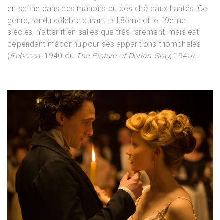
en scène dans des manoirs ou des châteaux hantés. Ce
genre, rendu célèbre durant le 18ème et le 19ème
siècles, n’atterrit en salles que très rarement, mais est
cependant méconnu pour ses apparitions triomphales
(
Rebecca
, 1940 ou
The Picture of Dorian Gray,
1945
) .