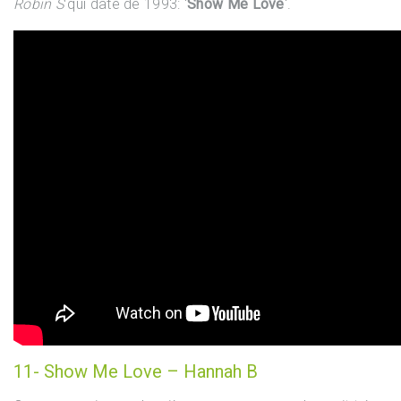
Robin S
qui date de 1993: ‘
Show Me Love
‘.
11- Show Me Love – Hannah B