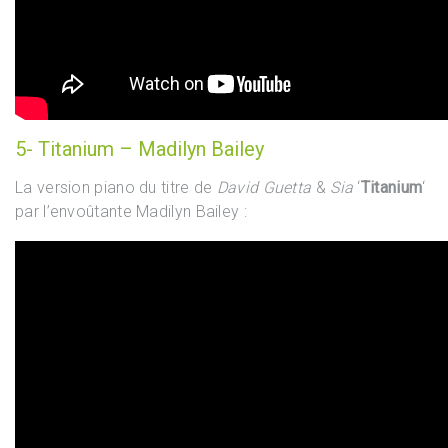
5- Titanium – Madilyn Bailey
La version piano du titre de
David Guetta
&
Sia
‘
Titanium
‘
par l’envoûtante Madilyn Bailey :