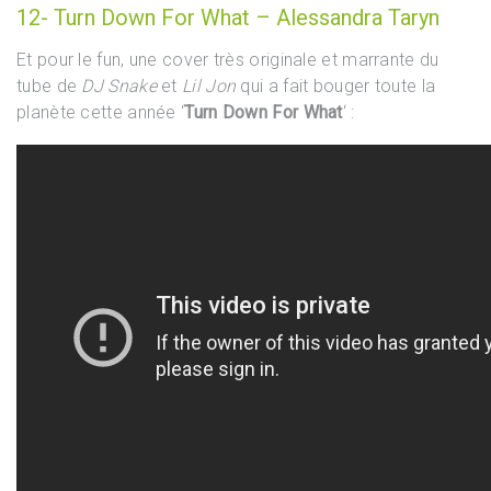
12- Turn Down For What – Alessandra Taryn
Et pour le fun, une cover très originale et marrante du
tube de
DJ Snake
et
Lil Jon
qui a fait bouger toute la
planète cette année ‘
Turn Down For What
‘ :