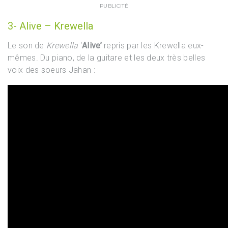
PUBLICITÉ
3- Alive – Krewella
Le son de
Krewella
‘
Alive’
repris par les Krewella eux-
mêmes. Du piano, de la guitare et les deux très belles
voix des soeurs Jahan :