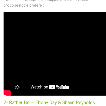
propose notre préféré :
2- Rather Be – Ebony Day & Shaun Reynolds