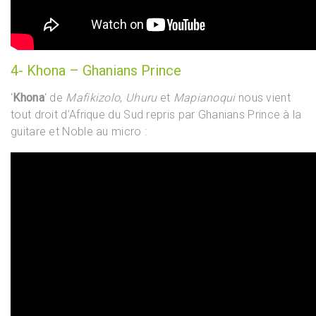
4- Khona – Ghanians Prince
‘
Khona
‘ de
Mafikizolo
,
Uhuru
et
Mapianoqui
nous vient
tout droit d’Afrique du Sud repris par Ghanians Prince à la
guitare et Noble au micro :