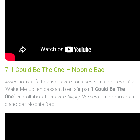
7- I Could Be The One – Noonie Bao
Avicii
nous a fait danser avec tous ses sons de ‘Levels’ à
‘Wake Me Up’ en passant bien sûr par ‘
I Could Be The
One
‘ en collaboration avec
Nicky Romero
. Une reprise au
piano par Noonie Bao :