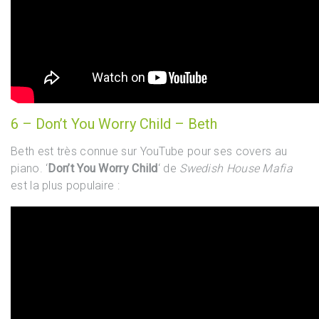
6 – Don’t You Worry Child – Beth
Beth est très connue sur YouTube pour ses covers au
piano. ‘
Don’t You Worry Child
‘ de
Swedish House Mafia
est la plus populaire :