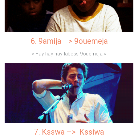
6. 9amija –> 9ouemeja
« Hay hay hay labess 9ouemeja »
7. Ksswa –> Kssiwa