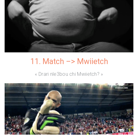
11. Match –> Mwiietch
« Drari nle3bou chi Mwiietch? »