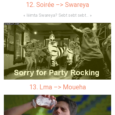
12. Soirée –> Swareya
« Iiiimta Swareya? Sebt sebt sebt… »
13. Lma –> Moueha