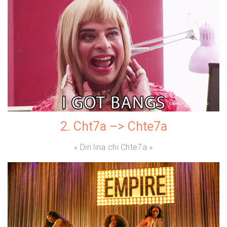
2. Cht7a –> Chte7a
« Diri lina chi Chte7a »