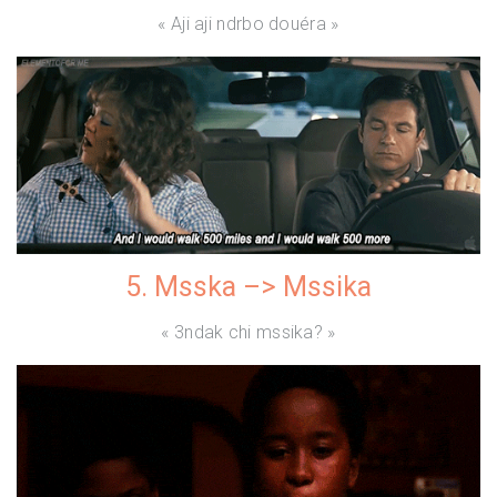
« Aji aji ndrbo douéra »
5. Msska –> Mssika
« 3ndak chi mssika? »