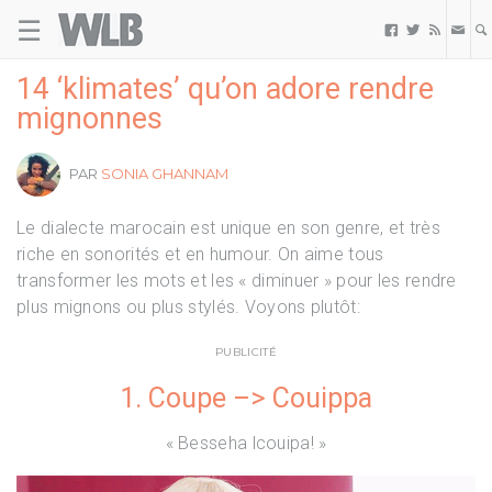
☰
Welovebuzz



14 ‘klimates’ qu’on adore rendre
mignonnes
PAR
SONIA GHANNAM
Le dialecte marocain est unique en son genre, et très
riche en sonorités et en humour. On aime tous
transformer les mots et les « diminuer » pour les rendre
plus mignons ou plus stylés. Voyons plutôt:
PUBLICITÉ
1. Coupe –> Couippa
« Besseha lcouipa! »