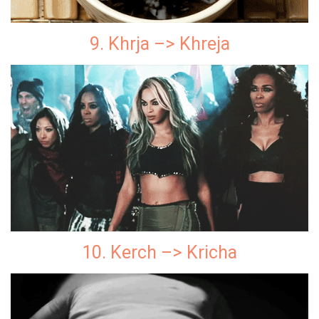
9. Khrja –> Khreja
10. Kerch –> Kricha