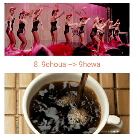
8. 9ehoua –> 9hewa