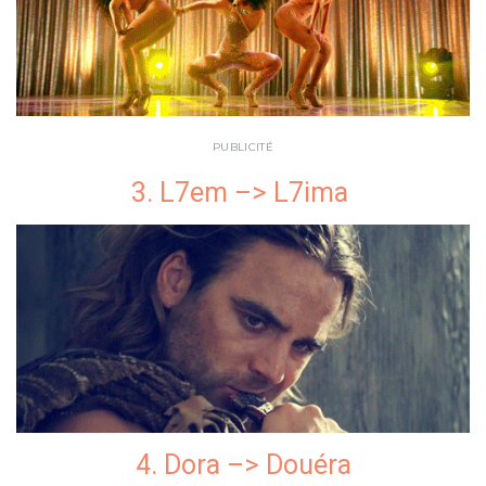
PUBLICITÉ
3. L7em –> L7ima
4. Dora –> Douéra