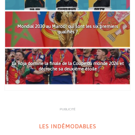
Mondial 2030 au Maroc : qui sont les six premiers
qualifiés ?
La Roja domine la finale de la Coupe du monde 2026 et
décroche sa deuxième étoile
PUBLICITÉ
LES INDÉMODABLES