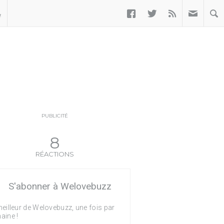



ب
PUBLICITÉ
8
RÉACTIONS
S'abonner à Welovebuzz
eilleur de Welovebuzz, une fois par
aine !