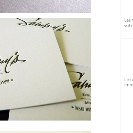
Les 
vot
Le t
imp