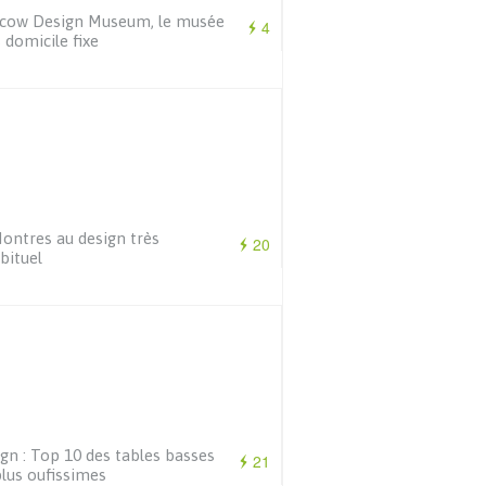
cow Design Museum, le musée
4
 domicile fixe
ontres au design très
20
bituel
gn : Top 10 des tables basses
21
plus oufissimes