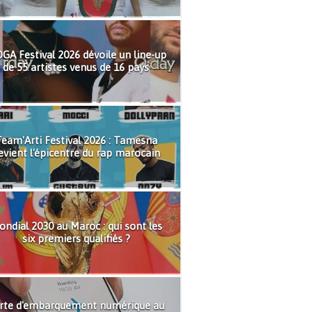
GA Festival 2026 dévoile un line-up
de 55 artistes venus de 16 pays
eam'Arti Festival 2026 : Tamesna
evient l'épicentre du rap marocain
ndial 2030 au Maroc : qui sont les
six premiers qualifiés ?
rte d'embarquement numérique au