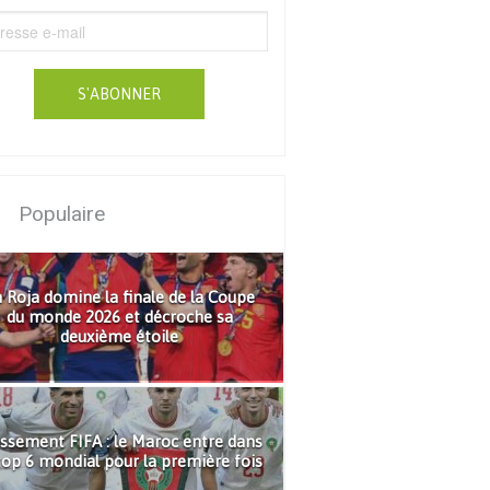
S'ABONNER
Populaire
 Roja domine la finale de la Coupe
du monde 2026 et décroche sa
deuxième étoile
ssement FIFA : le Maroc entre dans
top 6 mondial pour la première fois