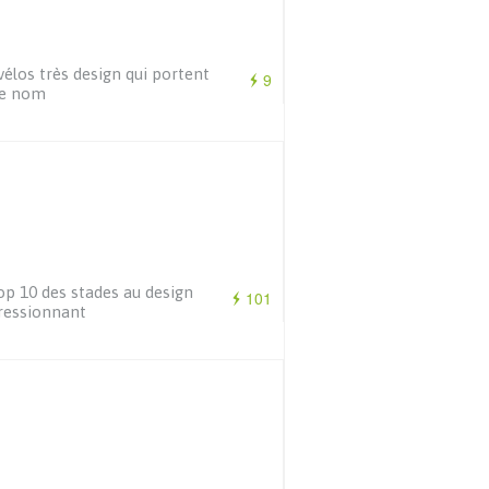
vélos très design qui portent
9
re nom
op 10 des stades au design
101
ressionnant