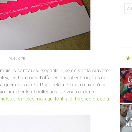
PUBLICITÉ
s, mais ils sont aussi élégants. Que ce soit la cravate
Rolex, les hommes d’affaires cherchent toujours ce
La
arquer des autres. Pour cela, rien de mieux qu’une
sionner clients et collègues. Je vous ai donc
angles si simples mais qui font la différence grâce à
Cla
le 