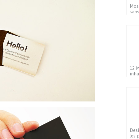
Mos
sans
12 M
inha
Desi
les 