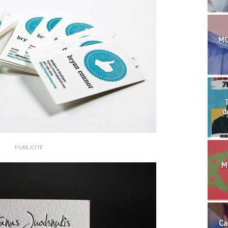
MO
T
d
PUBLICITÉ
Mo
Ca