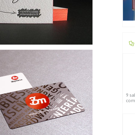
9 sa
co