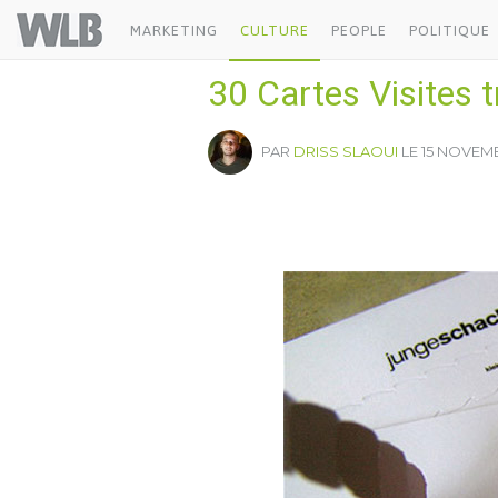
Welovebuzz
MARKETING
CULTURE
PEOPLE
POLITIQUE
30 Cartes Visites 
PAR
DRISS SLAOUI
LE 15 NOVEMB