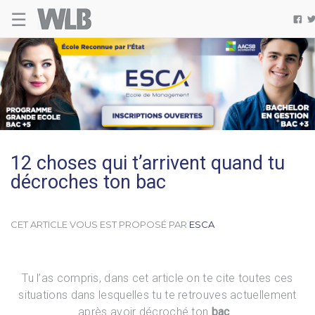
ESCA
☰
Welovebuzz

12 choses qui t’arrivent quand tu
décroches ton bac
CET ARTICLE VOUS EST PROPOSÉ PAR
ESCA
Tu l’as compris, dans cet article on te cite toutes ces
situations dans lesquelles tu te retrouves actuellement
après avoir décroché ton
bac
…