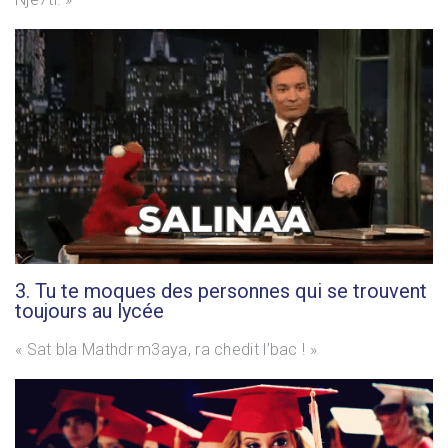
3. Tu te moques des personnes qui se trouvent
toujours au lycée
« Sat bla Mathdr m3aya, ra chedit l’bac ! »