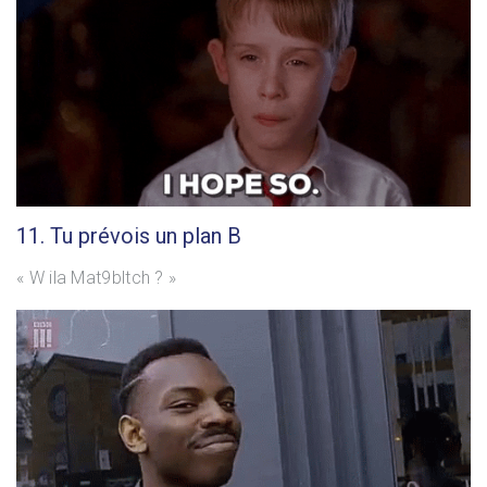
11. Tu prévois un plan B
« W ila Mat9bltch ? »