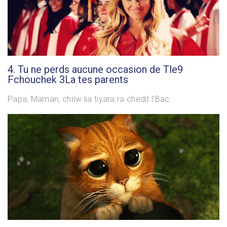
4. Tu ne perds aucune occasion de Tle9
Fchouchek 3La tes parents
Papa, Maman, chriw lia tiyara ra chedit l’Bac.