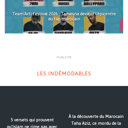
Team'Arti Festival 2026 : Tamesna devient l'épicentre
du rap marocain
PUBLICITÉ
LES INDÉMODABLES
À la découverte du Marocain
5 versets qui prouvent
Taha Aziz, ce mordu de la
qu'Islam ne rime pas avec