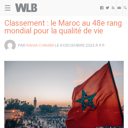
☰
Welovebuzz



Classement : le Maroc au 48e rang
mondial pour la qualité de vie
PAR
RANIA CHRAIBI
LE 6 DÉCEMBRE 2023 À 11:11