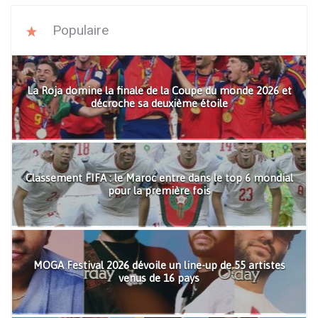
Populaire
La Roja domine la finale de la Coupe du monde 2026 et
décroche sa deuxième étoile
Classement FIFA : le Maroc entre dans le top 6 mondial
pour la première fois
MOGA Festival 2026 dévoile un line-up de 55 artistes
venus de 16 pays