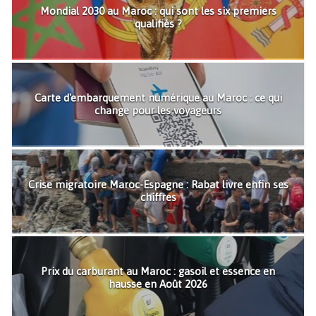
Mondial 2030 au Maroc : qui sont les six premiers
qualifiés ?
Carte d'embarquement numérique au Maroc : ce qui
change pour les voyageurs
Crise migratoire Maroc-Espagne : Rabat livre enfin ses
chiffres
Prix du carburant au Maroc : gasoil et essence en
hausse en Août 2026