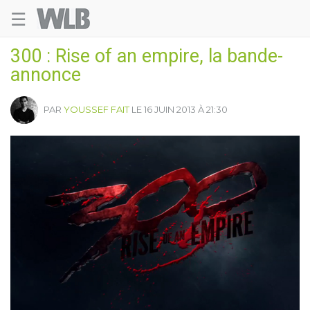
☰
Welovebuzz
300 : Rise of an empire, la bande-
annonce
PAR
YOUSSEF FAIT
LE 16 JUIN 2013 À 21:30