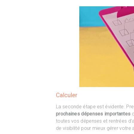
Calculer
La seconde étape est évidente. Pr
prochaines dépenses importantes
q
toutes vos dépenses et rentrées d’
de visibilité pour mieux gérer votre 