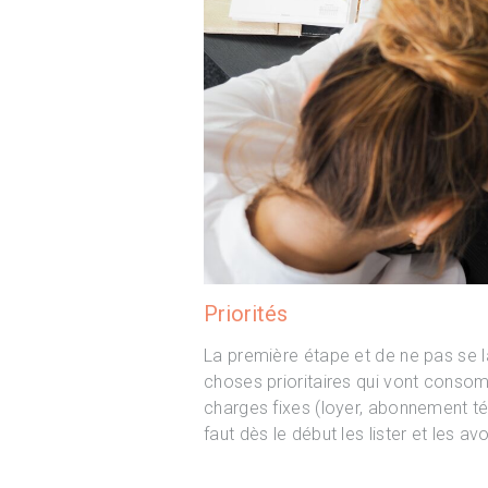
Priorités
La première étape et de ne pas se la
choses prioritaires qui vont consom
charges fixes (loyer, abonnement tél
faut dès le début les lister et les av