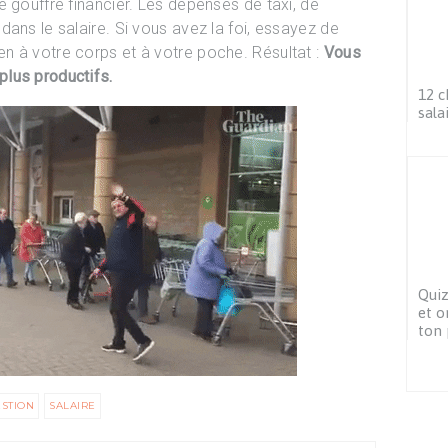
 gouffre financier. Les dépenses de taxi, de
ans le salaire. Si vous avez la foi, essayez de
n à votre corps et à votre poche. Résultat :
Vous
lus productifs.
12 c
sala
Quiz
et o
ton 
STION
SALAIRE