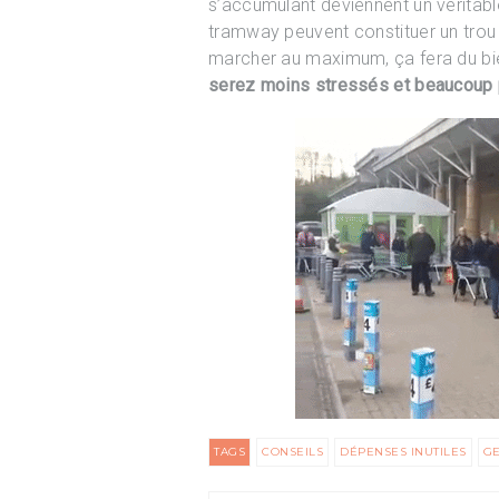
s’accumulant deviennent un véritable
tramway peuvent constituer un trou d
marcher au maximum, ça fera du bie
serez moins stressés et beaucoup p
TAGS
CONSEILS
DÉPENSES INUTILES
GE