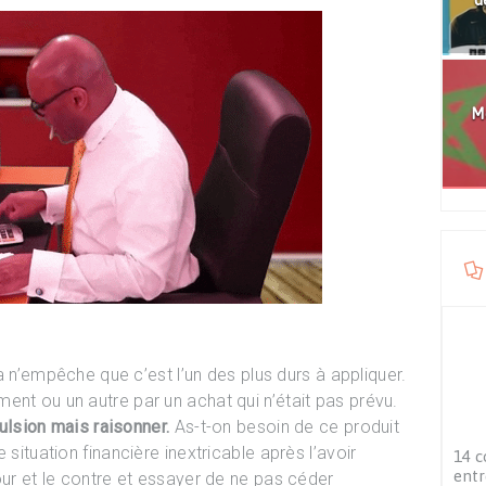
Mo
ela n’empêche que c’est l’un des plus durs à appliquer.
ent ou un autre par un achat qui n’était pas prévu.
pulsion mais raisonner.
As-t-on besoin de ce produit
 situation financière inextricable après l’avoir
14 c
entr
our et le contre et essayer de ne pas céder