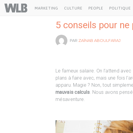
Welovebuzz
MARKETING
CULTURE
PEOPLE
POLITIQUE
5 conseils pour ne 
PAR
ZAÏNAB ABOULFARAJ
Le fameux salaire. On l’attend avec
plans à faire avec, mais une fois l’ar
apparu. Magie ? Non, tout simplem
mauvais calculs
. Nous avons pensé 
mésaventure.