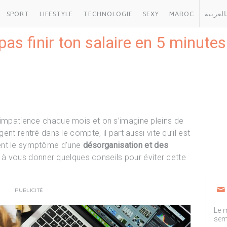
SPORT
LIFESTYLE
TECHNOLOGIE
SEXY
MAROC
العربية
pas finir ton salaire en 5 minutes
 impatience chaque mois et on s’imagine pleins de
gent rentré dans le compte, il part aussi vite qu’il est
ent le symptôme d’une
désorganisation et des
à vous donner quelques conseils pour éviter cette
PUBLICITÉ
Le m
sem