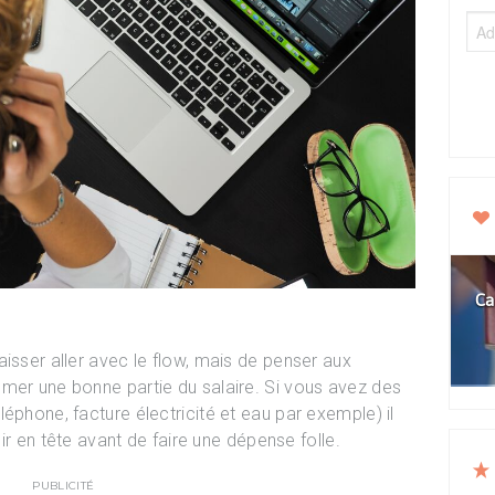
Ca
isser aller avec le flow, mais de penser aux
mer une bonne partie du salaire. Si vous avez des
éphone, facture électricité et eau par exemple) il
oir en tête avant de faire une dépense folle.
PUBLICITÉ