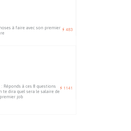
hoses à faire avec son premier
483
ire
 : Réponds à ces 8 questions
1141
n te dira quel sera le salaire de
premier job