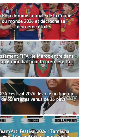
 Roja domine la finale de la Coupe
du monde 2026 et décroche sa
deuxième étoile
ssement FIFA : le Maroc entre dans
top 6 mondial pour la première fois
GA Festival 2026 dévoile un line-up
de 55 artistes venus de 16 pays
eam'Arti Festival 2026 : Tamesna
evient l'épicentre du rap marocain