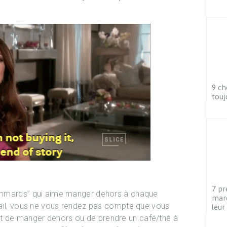
9 ch
touj
7 pr
flemmards” qui aime manger dehors à chaque
maro
ravail, vous ne vous rendez pas compte que vous
leur
t de manger dehors ou de prendre un café/thé à