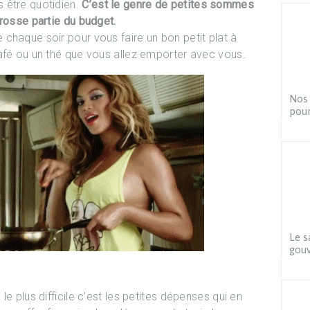
 être quotidien.
C’est le genre de petites sommes
grosse partie du budget.
chaque soir pour vous faire un bon petit plat à
afé ou un thé que vous allez emporter avec vous.
Nos 
pour
Le s
gouv
e plus difficile c’est les petites dépenses qui en