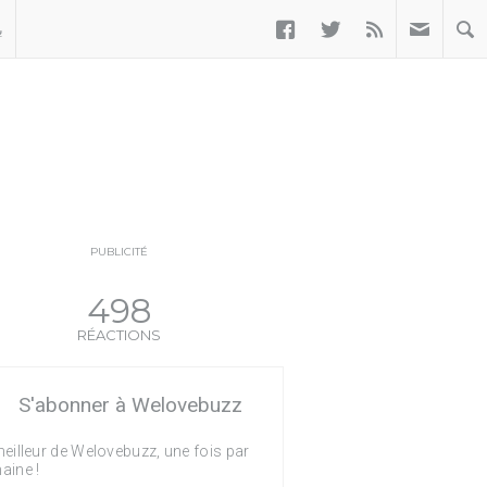



ب
PUBLICITÉ
498
RÉACTIONS
S'abonner à Welovebuzz
eilleur de Welovebuzz, une fois par
aine !