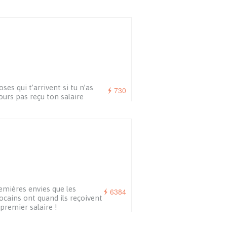
oses qui t’arrivent si tu n’as
730
ours pas reçu ton salaire
emières envies que les
6384
cains ont quand ils reçoivent
 premier salaire !