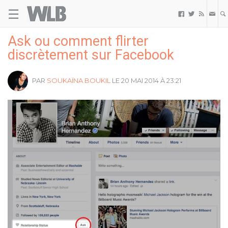
☰
Welovebuzz



Ask ou comment flirter
discrètement sur Facebook
PAR
SOUKAÏNA BOUKIL
LE 20 MAI 2014 À 23:21