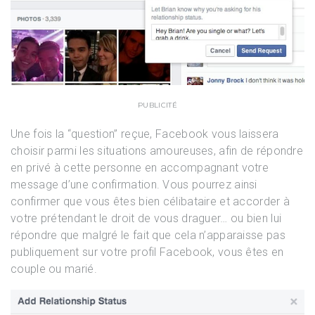
PUBLICITÉ
Une fois la “question” reçue, Facebook vous laissera
choisir parmi les situations amoureuses, afin de répondre
en privé à cette personne en accompagnant votre
message d’une confirmation. Vous pourrez ainsi
confirmer que vous êtes bien célibataire et accorder à
votre prétendant le droit de vous draguer… ou bien lui
répondre que malgré le fait que cela n’apparaisse pas
publiquement sur votre profil Facebook, vous êtes en
couple ou marié.