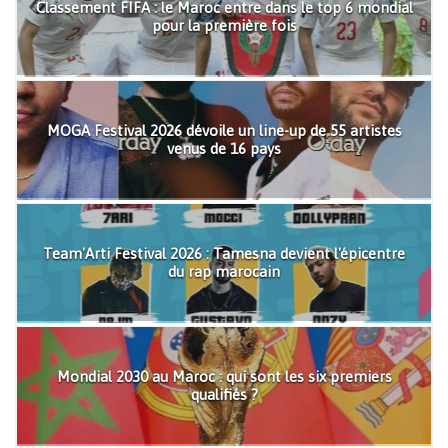
Classement FIFA : le Maroc entre dans le top 6 mondial
pour la première fois
MOGA Festival 2026 dévoile un line-up de 55 artistes
venus de 16 pays
Team'Arti Festival 2026 : Tamesna devient l'épicentre
du rap marocain
Mondial 2030 au Maroc : qui sont les six premiers
qualifiés ?