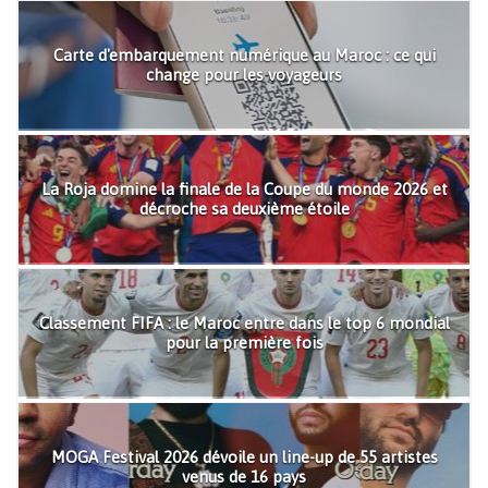
Carte d'embarquement numérique au Maroc : ce qui
change pour les voyageurs
La Roja domine la finale de la Coupe du monde 2026 et
décroche sa deuxième étoile
Classement FIFA : le Maroc entre dans le top 6 mondial
pour la première fois
MOGA Festival 2026 dévoile un line-up de 55 artistes
venus de 16 pays