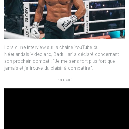
Lors d’une interview sur la chaîne YouTube du
Néerlandais Videoland, Badr Hari a déclaré concernant
son prochain combat : “Je me sens fort plus fort que
jamais et je trouve du plaisir à combattre”.
PUBLICITÉ