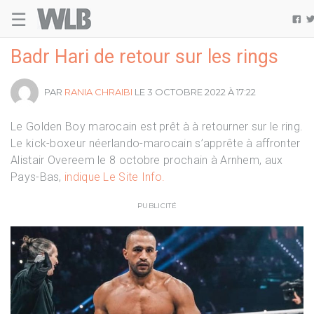
☰
Welovebuzz

Badr Hari de retour sur les rings
PAR
RANIA CHRAIBI
LE 3 OCTOBRE 2022 À 17:22
Le Golden Boy marocain est prêt à à retourner sur le ring.
Le kick-boxeur néerlando-marocain s’apprête à affronter
Alistair Overeem le 8 octobre prochain à Arnhem, aux
Pays-Bas,
indique Le Site Info.
PUBLICITÉ