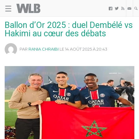
☰
Welovebuzz



Ballon d’Or 2025 : duel Dembélé vs
Hakimi au cœur des débats
PAR
RANIA CHRAIBI
LE 14 AOÛT 2025 À 20:43