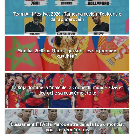
Team'Arti Festival 2026 : Tamesna devient l'épicentre
du rap marocain
Mondial 2030 au Maroc : qui sont les six premiers
qualifiés ?
La Roja domine la finale de la Coupe du monde 2026 et
décroche sa deuxième étoile
Classement FIFA : le Maroc entre dans le top 6 mondial
pour la première fois