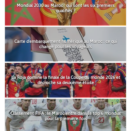
Mondial 2030 au Maroc : qui sont les six premiers
qualifiés ?
Carte d'embarquement numérique au Maroc : ce qui
change pour les voyageurs
La Roja domine la finale de la Coupe du monde 2026 et
décroche sa deuxième étoile
Classement FIFA : le Maroc entre dans le top 6 mondial
pour la première fois