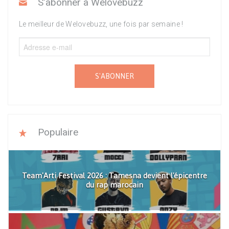
S'abonner à Welovebuzz
Le meilleur de Welovebuzz, une fois par semaine !
S'ABONNER
Populaire
Team'Arti Festival 2026 : Tamesna devient l'épicentre
du rap marocain