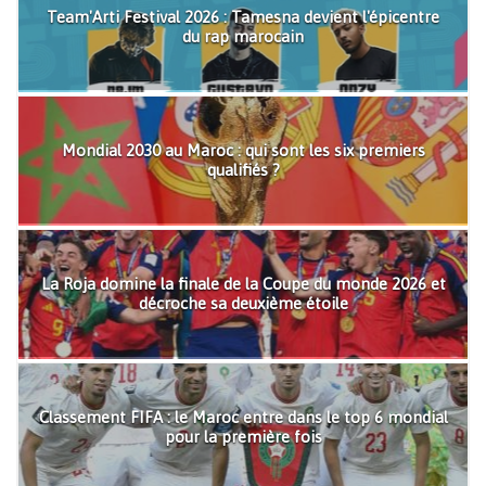
Team'Arti Festival 2026 : Tamesna devient l'épicentre
du rap marocain
Mondial 2030 au Maroc : qui sont les six premiers
qualifiés ?
La Roja domine la finale de la Coupe du monde 2026 et
décroche sa deuxième étoile
Classement FIFA : le Maroc entre dans le top 6 mondial
pour la première fois