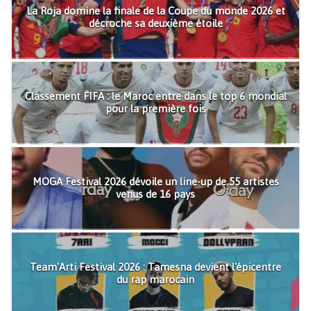
La Roja domine la finale de la Coupe du monde 2026 et
décroche sa deuxième étoile
Classement FIFA : le Maroc entre dans le top 6 mondial
pour la première fois
MOGA Festival 2026 dévoile un line-up de 55 artistes
venus de 16 pays
Team'Arti Festival 2026 : Tamesna devient l'épicentre
du rap marocain