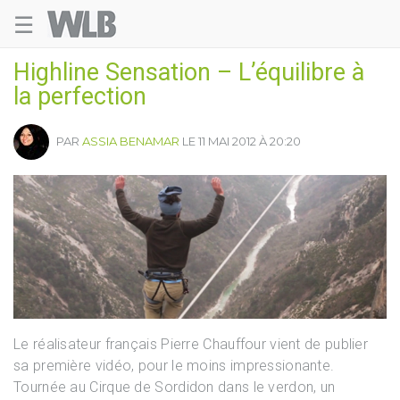
☰
Welovebuzz
Highline Sensation – L’équilibre à
la perfection
PAR
ASSIA BENAMAR
LE 11 MAI 2012 À 20:20
Le réalisateur français Pierre Chauffour vient de publier
sa première vidéo, pour le moins impressionante.
Tournée au Cirque de Sordidon dans le verdon, un