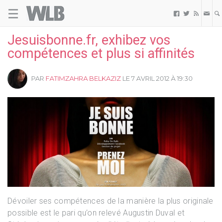
☰
Welovebuzz



Jesuisbonne.fr, exhibez vos
compétences et plus si affinités
PAR
FATIMZAHRA BELKAZIZ
LE 7 AVRIL 2012 À 19:30
Dévoiler ses compétences de la manière la plus originale
possible est le pari qu’on relevé Augustin Duval et