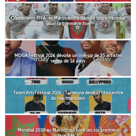
Classement FIFA : le Maroc entre dans le top 6 mondial
pour la première fois
MOGA Festival 2026 dévoile un line-up de 55 artistes
venus de 16 pays
Team'Arti Festival 2026 : Tamesna devient l'épicentre
du rap marocain
Mondial 2030 au Maroc : qui sont les six premiers
qualifiés ?