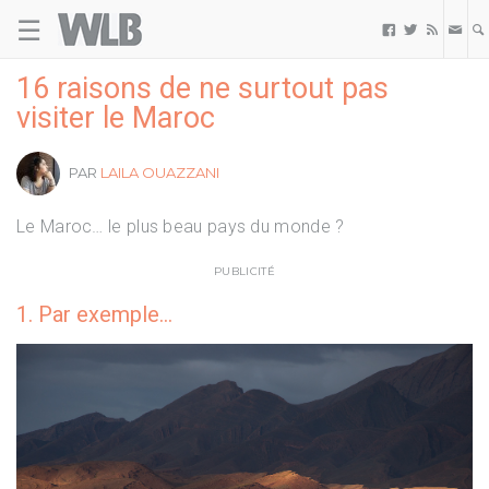
☰
Welovebuzz



16 raisons de ne surtout pas
visiter le Maroc
PAR
LAILA OUAZZANI
Le Maroc… le plus beau pays du monde ?
PUBLICITÉ
1. Par exemple…