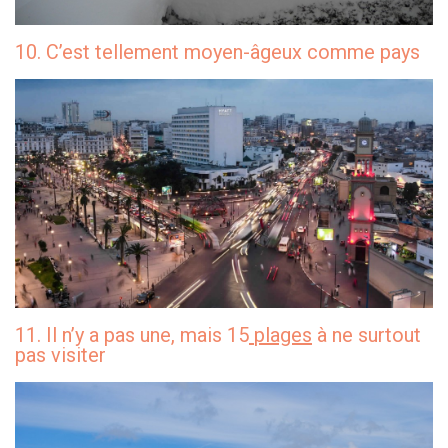
10. C’est tellement moyen-âgeux comme pays
11. Il n’y a pas une, mais 15
plages
à ne surtout
pas visiter