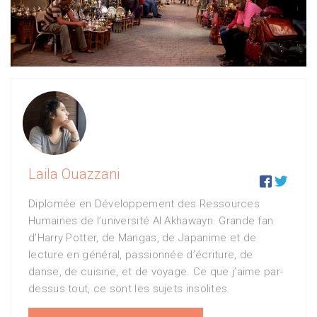
Laila Ouazzani


Diplomée en Développement des Ressources
Humaines de l’université Al Akhawayn. Grande fan
d’Harry Potter, de Mangas, de Japanime et de
lecture en général, passionnée d’écriture, de
danse, de cuisine, et de voyage. Ce que j’aime par-
dessus tout, ce sont les sujets insolites.