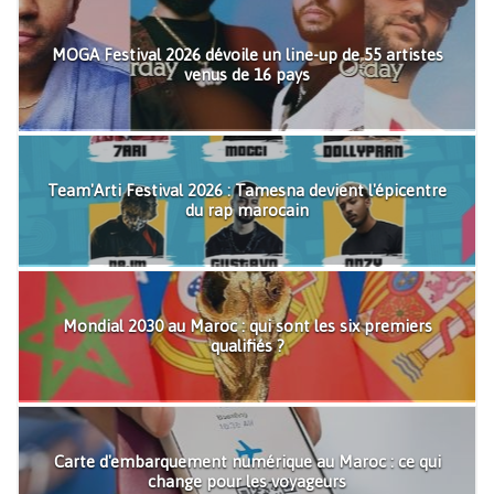
MOGA Festival 2026 dévoile un line-up de 55 artistes
venus de 16 pays
Team'Arti Festival 2026 : Tamesna devient l'épicentre
du rap marocain
Mondial 2030 au Maroc : qui sont les six premiers
qualifiés ?
Carte d'embarquement numérique au Maroc : ce qui
change pour les voyageurs