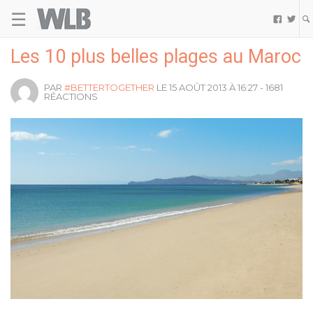
☰
Welovebuzz


Les 10 plus belles plages au Maroc
PAR
#BETTERTOGETHER
LE 15 AOÛT 2013 À 16:27 - 1681
RÉACTIONS