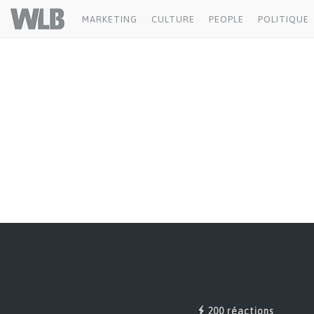
#BetterTogether
Welovebuzz
MARKETING
CULTURE
PEOPLE
POLITIQUE
200 réactions