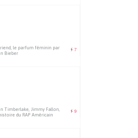
friend, le parfum féminin par
7
in Bieber
in Timberlake, Jimmy Fallon,
9
’histoire du RAP Américain