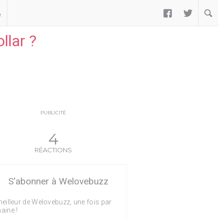


ب
llar ?
PUBLICITÉ
4
RÉACTIONS
S'abonner à Welovebuzz
eilleur de Welovebuzz, une fois par
aine !