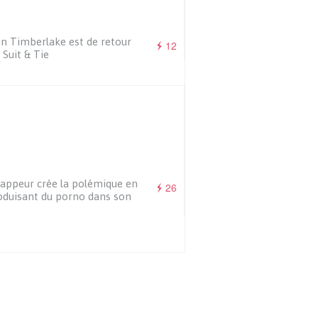
in Timberlake est de retour
12
 Suit & Tie
appeur crée la polémique en
26
oduisant du porno dans son