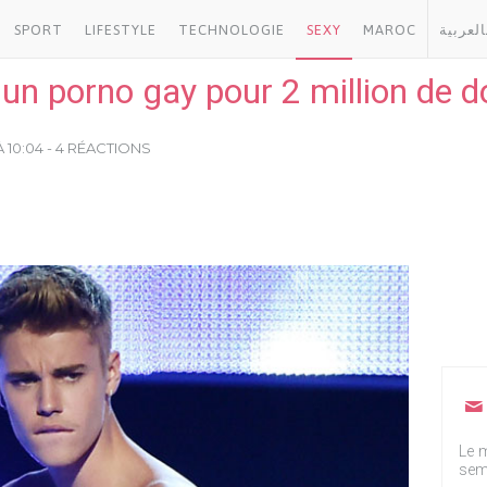
SPORT
LIFESTYLE
TECHNOLOGIE
SEXY
MAROC
العربية
un porno gay pour 2 million de do
À 10:04 - 4 RÉACTIONS
Le m
sem