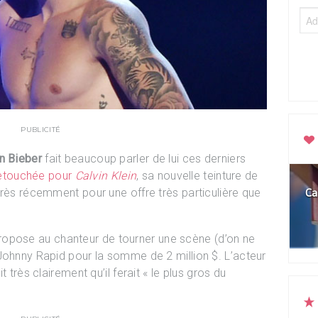
PUBLICITÉ
n Bieber
fait beaucoup parler de lui ces derniers
etouchée pour
Calvin Klein
, sa nouvelle teinture de
très récemment pour une offre très particulière que
Ca
opose au chanteur de tourner une scène (d’on ne
Johnny Rapid pour la somme de 2 million $. L’acteur
 très clairement qu’il ferait « le plus gros du