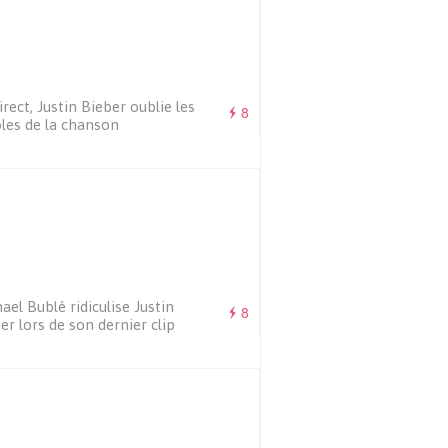
irect, Justin Bieber oublie les
8
les de la chanson
ael Bublé ridiculise Justin
8
er lors de son dernier clip