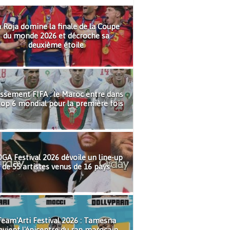
 Roja domine la finale de la Coupe
du monde 2026 et décroche sa
deuxième étoile
ssement FIFA : le Maroc entre dans
top 6 mondial pour la première fois
GA Festival 2026 dévoile un line-up
de 55 artistes venus de 16 pays
eam'Arti Festival 2026 : Tamesna
evient l'épicentre du rap marocain