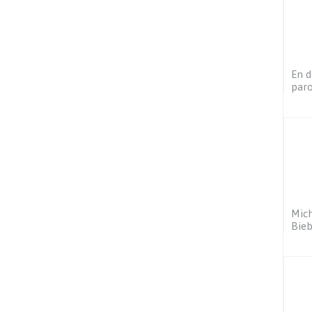
En d
paro
Mich
Bieb