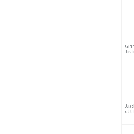
Girl
Just
Just
et l