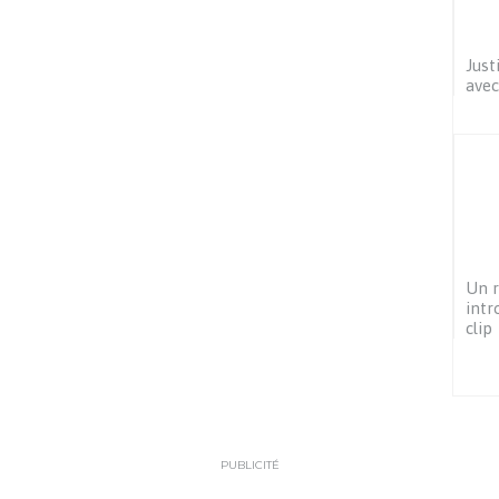
Just
avec
Un r
intr
clip
PUBLICITÉ