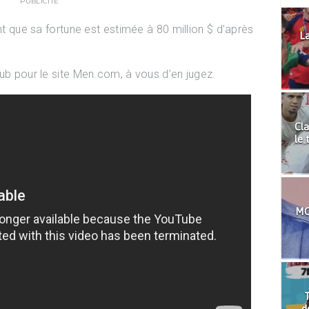
PUBLICITÉ
ant que sa fortune est estimée à 80 million $ d’après
La
pub pour le site Men.com, à vous d’en jugez.
Cla
le 
MO
T
d