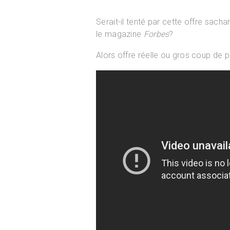
Serait-il tenté par cette offre sach
le magazine
Forbes
?
Alors offre réelle ou gros coup de 