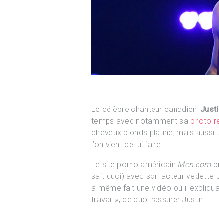
Le célèbre chanteur canadien,
Justi
temps avec notamment sa
photo r
cheveux blonds platine, mais aussi 
l’on vient de lui faire.
Le site porno américain
Men.com
pr
sait quoi) avec son acteur vedette 
a même fait une vidéo où il expliquait
travail », de quoi rassurer Justin.