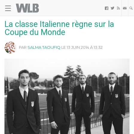
☰
Welovebuzz



La classe Italienne règne sur la
Coupe du Monde
PAR
SALMA TAOUFIQ
LE 13 JUIN 2014 À 13:32