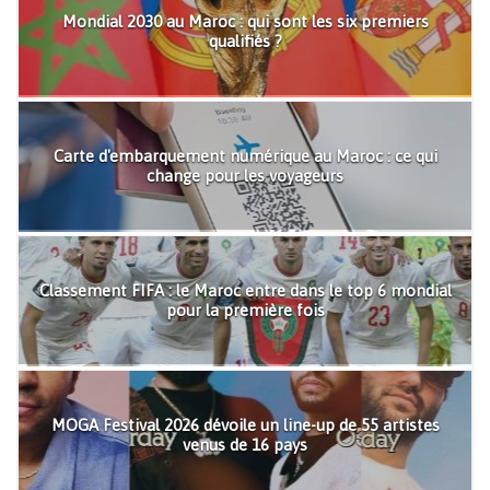
Mondial 2030 au Maroc : qui sont les six premiers
qualifiés ?
Carte d'embarquement numérique au Maroc : ce qui
change pour les voyageurs
Classement FIFA : le Maroc entre dans le top 6 mondial
pour la première fois
MOGA Festival 2026 dévoile un line-up de 55 artistes
venus de 16 pays