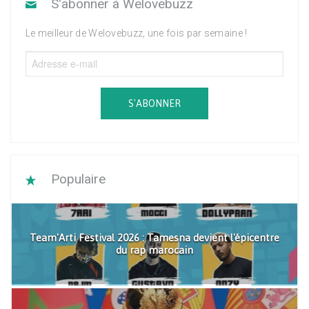
S'abonner à Welovebuzz
Le meilleur de Welovebuzz, une fois par semaine !
S'ABONNER
Populaire
Team'Arti Festival 2026 : Tamesna devient l'épicentre
du rap marocain