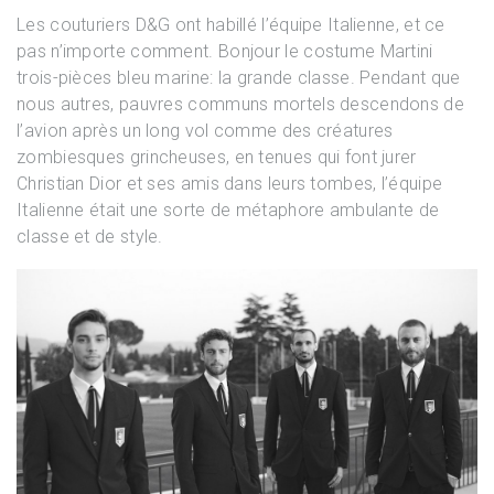
Les couturiers D&G ont habillé l’équipe Italienne, et ce
pas n’importe comment. Bonjour le costume Martini
trois-pièces bleu marine: la grande classe. Pendant que
nous autres, pauvres communs mortels descendons de
l’avion après un long vol comme des créatures
zombiesques grincheuses, en tenues qui font jurer
Christian Dior et ses amis dans leurs tombes, l’équipe
Italienne était une sorte de métaphore ambulante de
classe et de style.