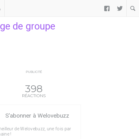


ب
age de groupe
PUBLICITÉ
398
RÉACTIONS
S'abonner à Welovebuzz
eilleur de Welovebuzz, une fois par
aine !