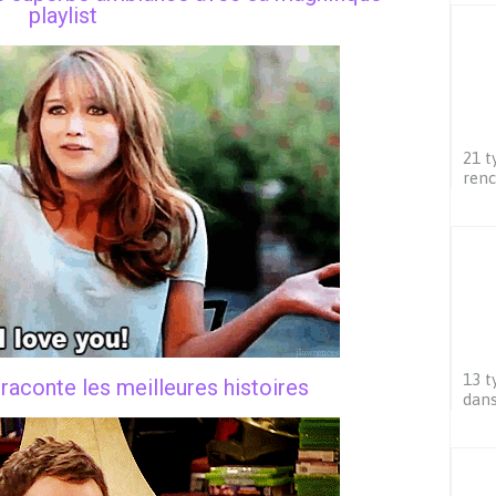
playlist
21 t
renc
13 t
 raconte les meilleures histoires
dans