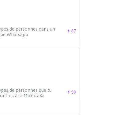
ypes de personnes dans un
87
upe Whatsapp
ypes de personnes que tu
99
ontres à la Mo9ata3a