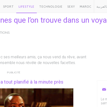
SPORT
LIFESTYLE
TECHNOLOGIE
SEXY
MAROC
العربية
nes que l’on trouve dans un voy
CTIONS
c ses meilleurs amis, ça nous vend du rêve, avant
nsemble nous révèle de nouvelles facettes.
PUBLICITÉ
 a tout planifié à la minute près
Le m
sem