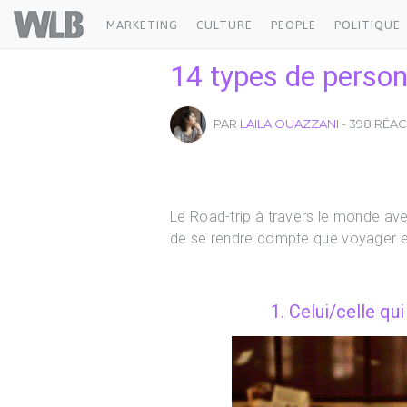
Welovebuzz
MARKETING
CULTURE
PEOPLE
POLITIQUE
14 types de person
PAR
LAILA OUAZZANI
- 398 RÉA
Le Road-trip à travers le monde ave
de se rendre compte que voyager e
1. Celui/celle qui