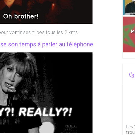
Mo
 pour vomir ses tripes tous les 2 kms.
sse son temps à parler au télèphone
Les 
trou