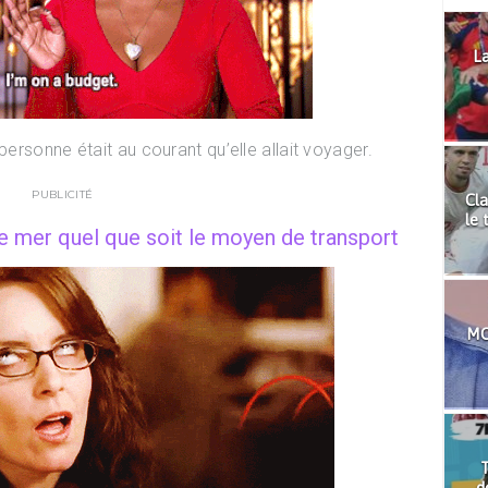
La
personne était au courant qu’elle allait voyager.
PUBLICITÉ
Cla
le 
de mer quel que soit le moyen de transport
MO
T
d