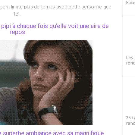
Fac
ssent limite plus de temps avec cette personne que
toi.
 pipi à chaque fois qu’elle voit une aire de
repos
Les 
renc
25 t
renc
ne superbe ambiance avec sa magnifique