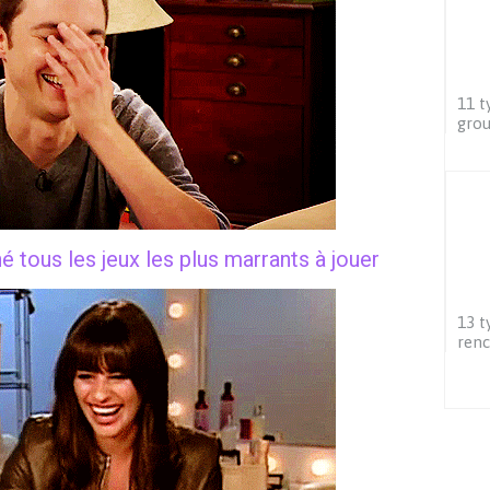
11 t
gro
é tous les jeux les plus marrants à jouer
13 t
renc