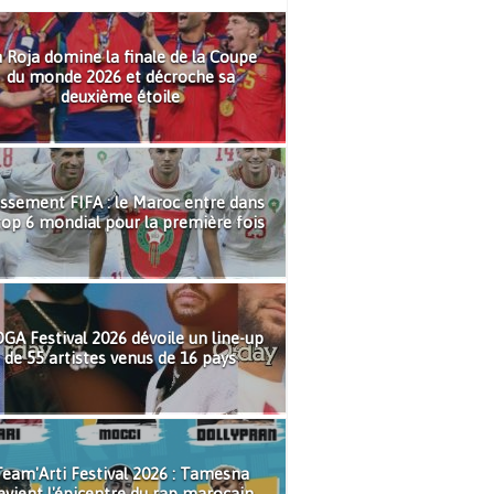
 Roja domine la finale de la Coupe
du monde 2026 et décroche sa
deuxième étoile
ssement FIFA : le Maroc entre dans
top 6 mondial pour la première fois
GA Festival 2026 dévoile un line-up
de 55 artistes venus de 16 pays
eam'Arti Festival 2026 : Tamesna
evient l'épicentre du rap marocain