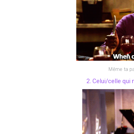
Même ta pa
2. Celui/celle qui 