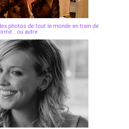
des photos de tout le monde en train de
ormir… ou autre