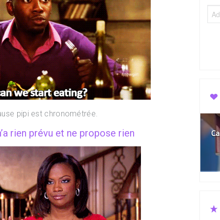
use pipi est chronométrée.
n’a rien prévu et ne propose rien
Ca