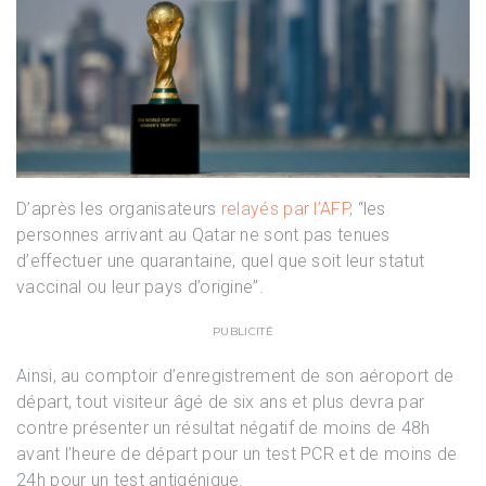
D’après les organisateurs
relayés par l’AFP,
“les
personnes arrivant au Qatar ne sont pas tenues
d’effectuer une quarantaine, quel que soit leur statut
vaccinal ou leur pays d’origine”.
PUBLICITÉ
Ainsi, au comptoir d’enregistrement de son aéroport de
départ, tout visiteur âgé de six ans et plus devra par
contre présenter un résultat négatif de moins de 48h
avant l’heure de départ pour un test PCR et de moins de
24h pour un test antigénique.