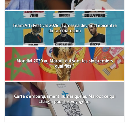
Team'Arti Festival 2026 : Tamesna devient l'épicentre
du rap marocain
Mondial 2030 au Maroc : qui sont les six premiers
qualifiés ?
Carte d'embarquement numérique au Maroc : ce qui
change pour les voyageurs