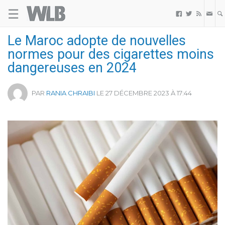
☰
Welovebuzz



Le Maroc adopte de nouvelles
normes pour des cigarettes moins
dangereuses en 2024
PAR
RANIA CHRAIBI
LE 27 DÉCEMBRE 2023 À 17:44