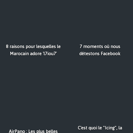
8 raisons pour lesquelles le
7 moments où nous
Marocain adore 'l7iou7'
détestons Facebook
C'est quoi le "Icing", la
AirPano : Les plus belles