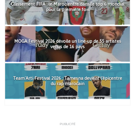
Classement FIFA : le Maroc entre dans le top 6 mondial
pour la première fois
MOGA Festival 2026 dévoile un line-up de 55 artistes
venus de 16 pays
Team'Arti Festival 2026 : Tamesna devient l'épicentre
du rap marocain
PUBLICITÉ