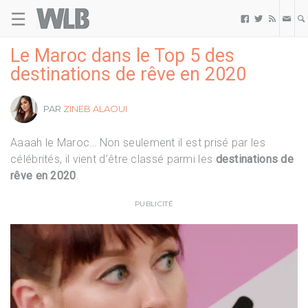
☰
Welovebuzz



Le Maroc dans le Top 5 des
destinations de rêve en 2020
PAR
ZINEB ALAOUI
Aaaah le Maroc… Non seulement il est prisé par les
célébrités, il vient d’être classé parmi les
destinations de
rêve en 2020
.
PUBLICITÉ