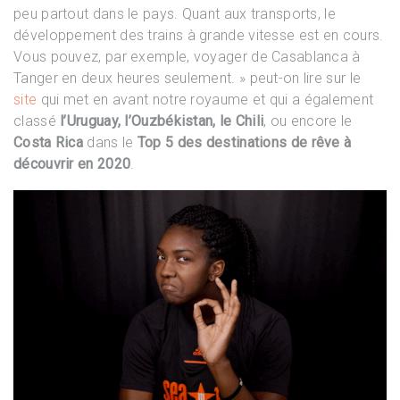
peu partout dans le pays. Quant aux transports, le
développement des trains à grande vitesse est en cours.
Vous pouvez, par exemple, voyager de Casablanca à
Tanger en deux heures seulement. » peut-on lire sur le
site
qui met en avant notre royaume et qui a également
classé
l’Uruguay, l’Ouzbékistan, le Chili
, ou encore le
Costa Rica
dans le
Top 5 des destinations de rêve à
découvrir en 2020
.