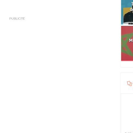
T
d
PUBLICITÉ
Mo