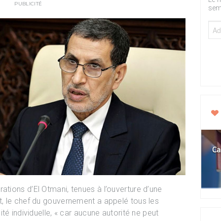
PUBLICITÉ
sem
Ca
rations d’El Otmani, tenues à l’ouverture d’une
, le chef du gouvernement a appelé tous les
té individuelle, « car aucune autorité ne peut