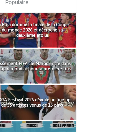
Populaire
 Roja domine la finale de la Coupe
du monde 2026 et décroche sa
deuxième étoile
ssement FIFA : le Maroc entre dans
top 6 mondial pour la première fois
GA Festival 2026 dévoile un line-up
de 55 artistes venus de 16 pays