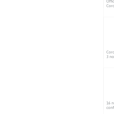
Offi
Coro
Coro
3 no
16 n
conf