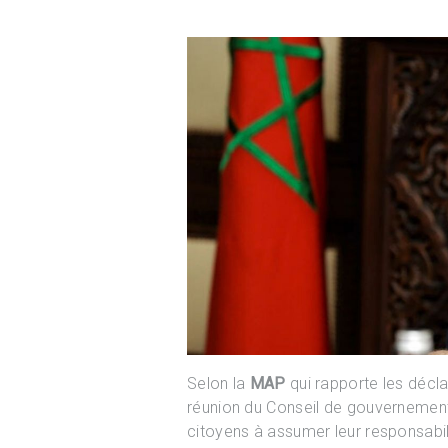
Selon la
MAP
qui rapporte les décla
réunion du Conseil de gouvernement
citoyens à assumer leur responsabili