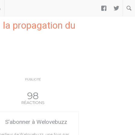


ب
 la propagation du
PUBLICITÉ
98
RÉACTIONS
S'abonner à Welovebuzz
eilleur de Welovebuzz, une fois par