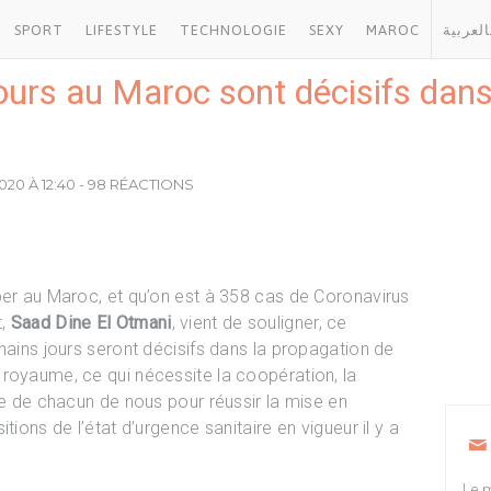
SPORT
LIFESTYLE
TECHNOLOGIE
SEXY
MAROC
العربية
ours au Maroc sont décisifs dans
020 À 12:40 - 98 RÉACTIONS
per au Maroc, et qu’on est à 358 cas de Coronavirus
t,
Saad Dine El Otmani
, vient de souligner, ce
hains jours seront décisifs dans la propagation de
royaume, ce qui nécessite la coopération, la
ve de chacun de nous pour réussir la mise en
tions de l’état d’urgence sanitaire en vigueur il y a
Le m