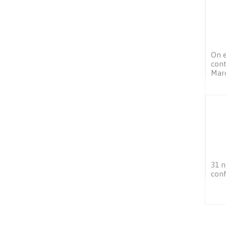
On e
cont
Mar
31 n
conf