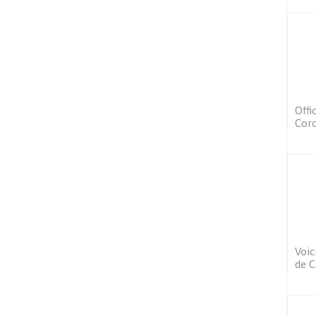
Offi
Coro
Voic
de C