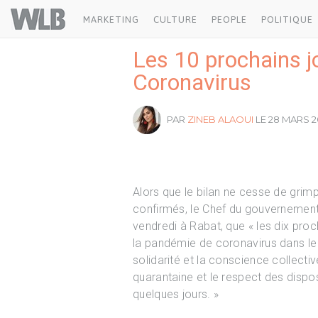
Welovebuzz
MARKETING
CULTURE
PEOPLE
POLITIQUE
Les 10 prochains j
Coronavirus
PAR
ZINEB ALAOUI
LE 28 MARS 2
Alors que le bilan ne cesse de grim
confirmés, le Chef du gouvernemen
vendredi à Rabat, que « les dix proc
la pandémie de coronavirus dans le 
solidarité et la conscience collecti
quarantaine et le respect des disposi
quelques jours. »