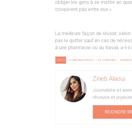
obliger les gens à se mettre en qua
coopèrent pas entre eux ».
La meilleure façon de réussir, selon 
pas le quitter sauf en cas de néces
à une pharmacie ou au travail, a-t-il 
TAGS
CORONAVIRUS
EL OTMANI
MARO
Zineb Alaoui
Journaliste et ani
rêveuse et joyeus
REJOINDRE W