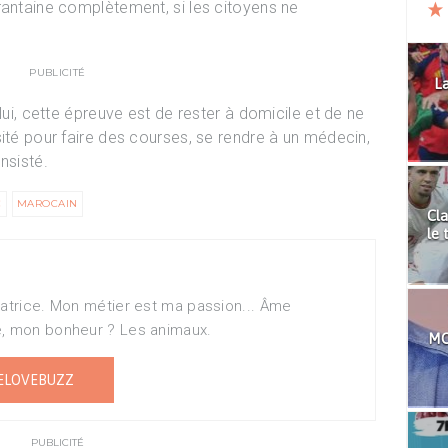
rantaine complètement, si les citoyens ne
PUBLICITÉ
La
lui, cette épreuve est de rester à domicile et de ne
sité pour faire des courses, se rendre à un médecin,
insisté.
C
MAROCAIN
Cla
le 
matrice. Mon métier est ma passion... Âme
e, mon bonheur ? Les animaux.
MO
ELOVEBUZZ
PUBLICITÉ