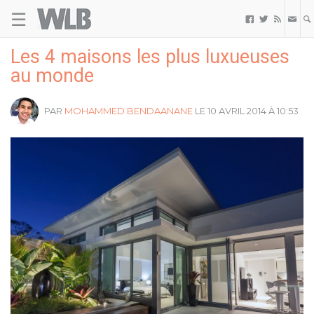
☰
Welovebuzz



Les 4 maisons les plus luxueuses
au monde
PAR
MOHAMMED BENDAANANE
LE 10 AVRIL 2014 À 10:53