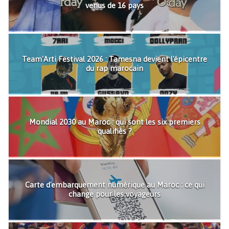
venus de 16 pays
Team'Arti Festival 2026 : Tamesna devient l'épicentre
du rap marocain
Mondial 2030 au Maroc : qui sont les six premiers
qualifiés ?
Carte d'embarquement numérique au Maroc : ce qui
change pour les voyageurs