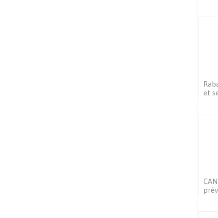
Raba
et s
CAN 
prév