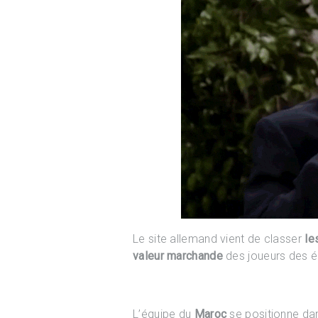
Le site allemand vient de classer
le
valeur marchande
des joueurs des é
L’équipe du
Maroc
se positionne da