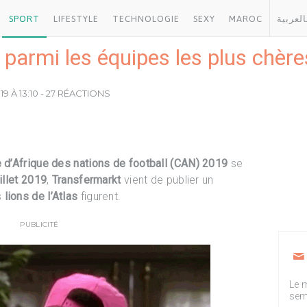
SPORT
LIFESTYLE
TECHNOLOGIE
SEXY
MAROC
العربية
s, parmi les équipes les plus chè
19 À 13:10 - 27 RÉACTIONS
 d’Afrique des nations de football (CAN) 2019
se
uillet 2019
,
Transfermarkt
vient de publier un
s
lions de l’Atlas
figurent.
PUBLICITÉ
Le m
sem