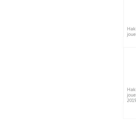
Haki
joue
Haki
joue
201