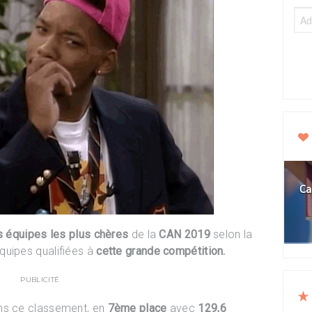
Ca
s équipes les plus chères
de la
CAN 2019
selon la
quipes qualifiées à
cette grande compétition.
PUBLICITÉ
ns ce classement, en
7ème place
avec
129,6