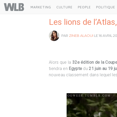
Welovebuzz
MARKETING
CULTURE
PEOPLE
POLITIQUE
Les lions de l’Atla
PAR
ZINEB ALAOUI
LE 16 AVRIL 20
Alors que la
32e édition de la Coupe
tiendra en
Egypte
du
21 juin au 19 j
nouveau classement dans lequel le