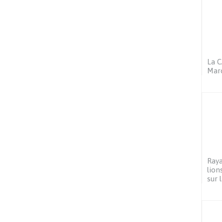
La 
Maro
Raya
lion
sur l