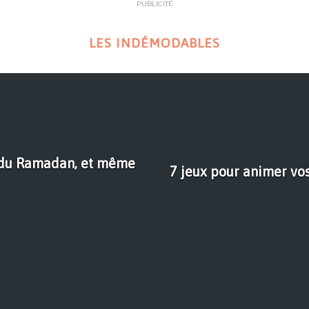
PUBLICITÉ
LES INDÉMODABLES
in du Ramadan, et même
7 jeux pour animer vo