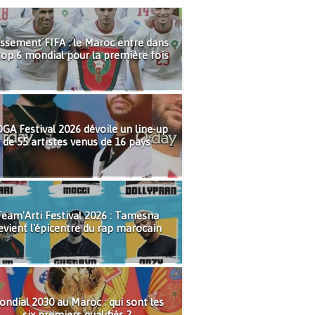
ssement FIFA : le Maroc entre dans
top 6 mondial pour la première fois
GA Festival 2026 dévoile un line-up
de 55 artistes venus de 16 pays
eam'Arti Festival 2026 : Tamesna
evient l'épicentre du rap marocain
ndial 2030 au Maroc : qui sont les
six premiers qualifiés ?