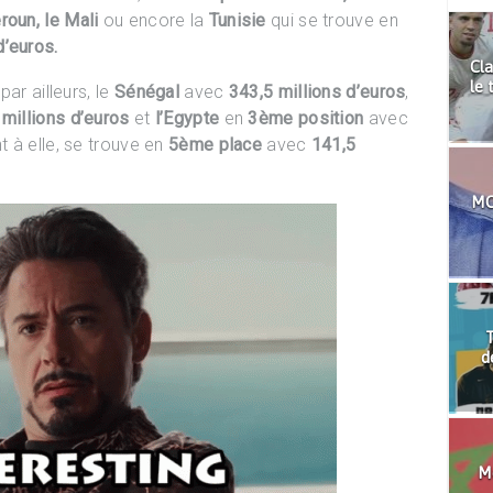
oun, le Mali
ou encore la
Tunisie
qui se trouve en
d’euros.
Cla
le 
ar ailleurs, le
Sénégal
avec
343,5 millions d’euros
,
millions d’euros
et
l’Egypte
en
3ème position
avec
nt à elle, se trouve en
5ème place
avec
141,5
MO
T
d
Mo