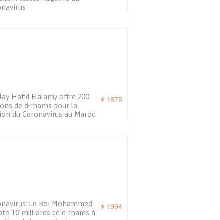
navirus
ay Hafid Elalamy offre 200
1875
ions de dirhams pour la
ion du Coronavirus au Maroc
onavirus: Le Roi Mohammed
1994
ote 10 milliards de dirhams à