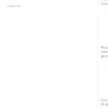
Coro
PUBLICITÉ
Moul
mill
gest
Cor
VI d