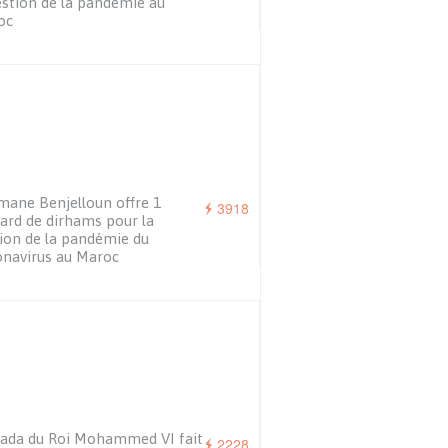
estion de la pandémie au
oc
ane Benjelloun offre 1
3918
iard de dirhams pour la
ion de la pandémie du
navirus au Maroc
ada du Roi Mohammed VI fait
2228