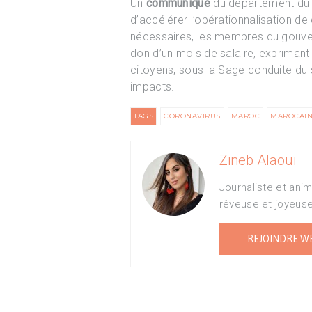
Un
communiqué
du département du C
d’accélérer l’opérationnalisation de
nécessaires, les membres du gouverne
don d’un mois de salaire, exprimant
citoyens, sous la Sage conduite du 
impacts.
TAGS
CORONAVIRUS
MAROC
MAROCAIN
Zineb Alaoui
Journaliste et ani
rêveuse et joyeus
REJOINDRE W