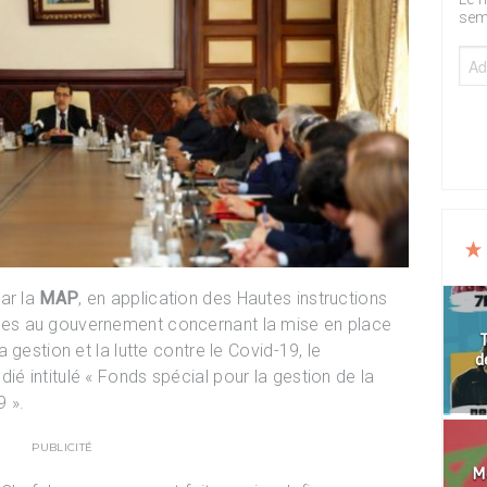
sem
ar la
MAP
, en application des Hautes instructions
es au gouvernement concernant la mise en place
T
gestion et la lutte contre le Covid-19, le
d
 intitulé « Fonds spécial pour la gestion de la
 ».
PUBLICITÉ
Mo