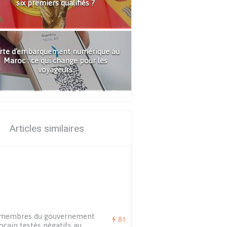
six premiers qualifiés ?
rte d'embarquement numérique au
Maroc : ce qui change pour les
voyageurs
Articles similaires
 membres du gouvernement
81
cain testés négatifs au