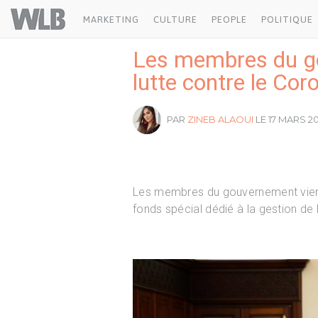
Welovebuzz
MARKETING
CULTURE
PEOPLE
POLITIQUE
Les membres du go
lutte contre le Cor
PAR
ZINEB ALAOUI
LE 17 MARS 20
Les membres du gouvernement vienne
fonds spécial dédié à la gestion d