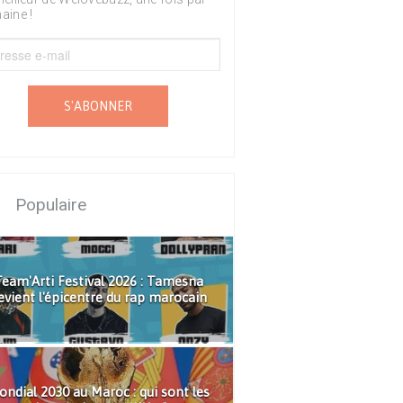
aine !
S'ABONNER
Populaire
eam'Arti Festival 2026 : Tamesna
evient l'épicentre du rap marocain
ndial 2030 au Maroc : qui sont les