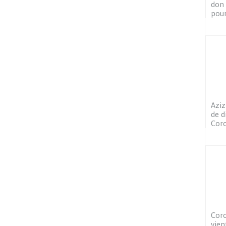
don 
pour
Aziz
de d
Coro
Coro
vien