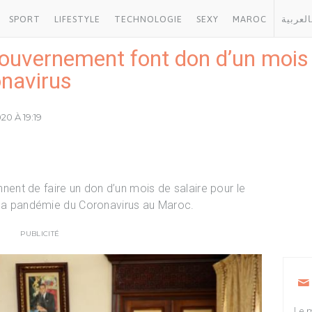
SPORT
LIFESTYLE
TECHNOLOGIE
SEXY
MAROC
العربية
uvernement font don d’un mois d
onavirus
20 À 19:19
nt de faire un don d’un mois de salaire pour le
e la pandémie du Coronavirus au Maroc.
PUBLICITÉ
Le m