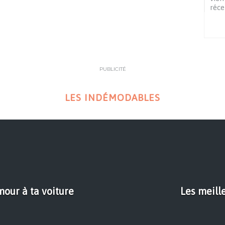
réce
PUBLICITÉ
LES INDÉMODABLES
mour à ta voiture
Les meill