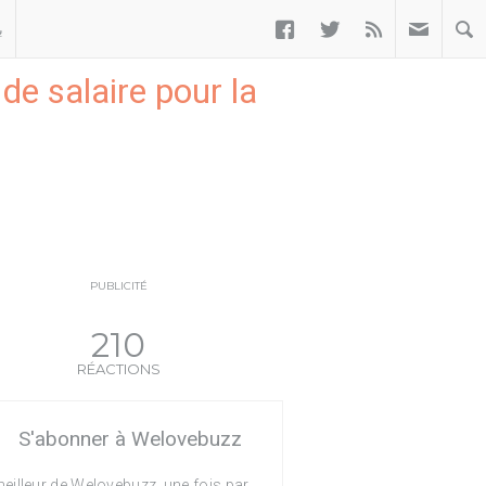



ب
e salaire pour la
PUBLICITÉ
210
RÉACTIONS
S'abonner à Welovebuzz
eilleur de Welovebuzz, une fois par