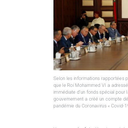
Selon les informations rapportées p
que le Roi Mohammed VI a adressé
immédiate d’un fonds spécial pour la 
gouvernement a créé un compte dédié
pandémie du Coronavirus « Covid-19