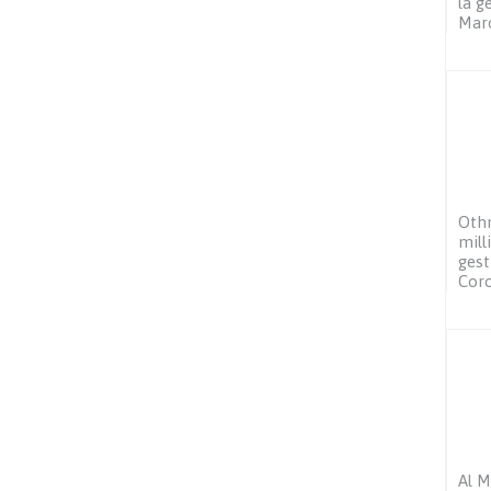
la g
Mar
Othm
mill
gest
Coro
Al M